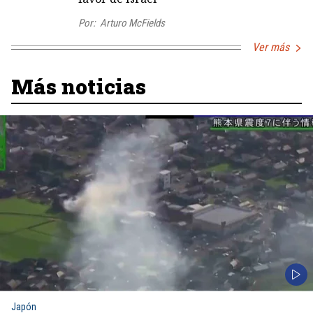
Por:
Arturo McFields
Ver más
Más noticias
Japón