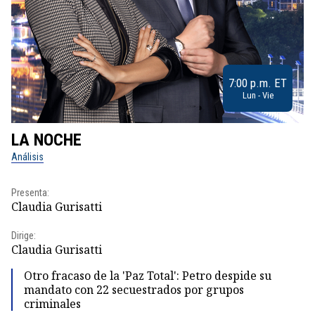
7:00 p.m. ET
Lun - Vie
LA NOCHE
L
Análisis
No
Presenta:
Pr
Claudia Gurisatti
Id
Dirige:
Dir
Claudia Gurisatti
Id
Otro fracaso de la 'Paz Total': Petro despide su
mandato con 22 secuestrados por grupos
criminales