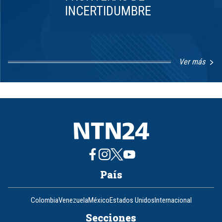
INCERTIDUMBRE
Ver más
Item
1
of
8
País
Colombia
Venezuela
México
Estados Unidos
Internacional
Secciones