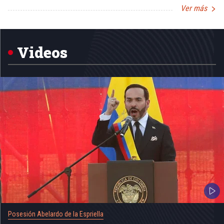
Ver más
Item
1
of
5
Videos
Posesión Abelardo de la Espriella