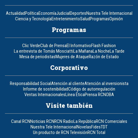
Actualidad
Política
Economía
Judicial
Deportes
Nuestra Tele Internacional
Ciencia y Tecnología
Entretenimiento
Salud
Programas
Opinión
Programas
Clic Verde
Club de Prensa
El Informativo
Flash Fashion
La entrevista de Tomás Mosciatti
La Mañana
La Noche
La Tarde
Mesa de periodistas
Mujeres de Ataque
Razón de Estado
Corporativo
Responsabilidad Social
Atención al cliente
Atención al inversionista
Informe de sostenibilidad
Código de autorregulación
Ventas Internacionales
Línea Ética
Prensa RCN
OBA
Visite también
Canal RCN
Noticias RCN
RCN Radio
La República
RCN Comerciales
Nuestra Tele Internacional
Novelas
Fides
TDT
Un producto de RCN Televisión
RCN Total