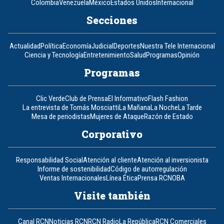
Colombia
Venezuela
México
Estados Unidos
Internacional
Secciones
Actualidad
Política
Economía
Judicial
Deportes
Nuestra Tele Internacional
Ciencia y Tecnología
Entretenimiento
Salud
Programas
Opinión
Programas
Clic Verde
Club de Prensa
El Informativo
Flash Fashion
La entrevista de Tomás Mosciatti
La Mañana
La Noche
La Tarde
Mesa de periodistas
Mujeres de Ataque
Razón de Estado
Corporativo
Responsabilidad Social
Atención al cliente
Atención al inversionista
Informe de sostenibilidad
Código de autorregulación
Ventas Internacionales
Línea Ética
Prensa RCN
OBA
Visite también
Canal RCN
Noticias RCN
RCN Radio
La República
RCN Comerciales