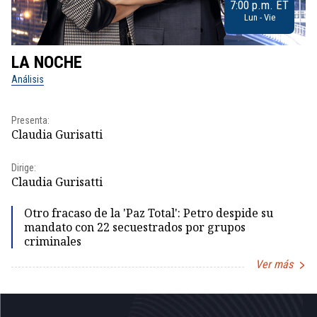
7:00 p.m. ET
Lun - Vie
LA NOCHE
L
Análisis
No
Pr
Presenta:
Id
Claudia Gurisatti
Dir
Dirige:
Id
Claudia Gurisatti
Otro fracaso de la 'Paz Total': Petro despide su
mandato con 22 secuestrados por grupos
criminales
Ver más
Item
1
of