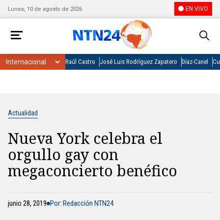
EN VIVO
Lunes, 10 de agosto de 2026
Raúl Castro
José Luis Rodríguez Zapatero
Díaz-Canel
Cu
Actualidad
Nueva York celebra el
orgullo gay con
megaconcierto benéfico
junio 28, 2019
Por: Redacción NTN24