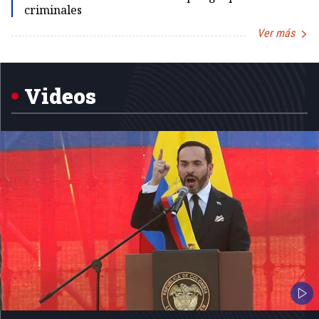
criminales
Ver más
Item
1
of
5
Videos