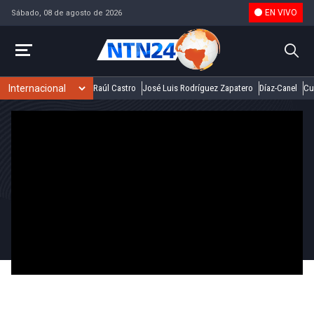
EN VIVO
Sábado, 08 de agosto de 2026
Raúl Castro
José Luis Rodríguez Zapatero
Díaz-Canel
Cu