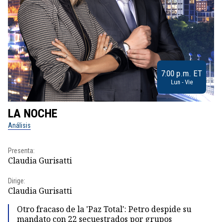
7:00 p.m. ET
Lun - Vie
LA NOCHE
L
Análisis
No
Presenta:
Pr
Claudia Gurisatti
Id
Dirige:
Dir
Claudia Gurisatti
Id
Otro fracaso de la 'Paz Total': Petro despide su
mandato con 22 secuestrados por grupos