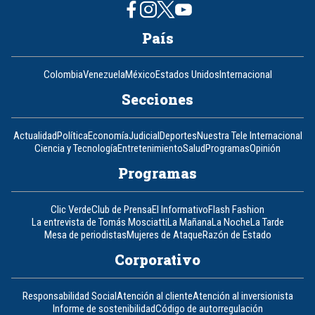
País
Colombia
Venezuela
México
Estados Unidos
Internacional
Secciones
Actualidad
Política
Economía
Judicial
Deportes
Nuestra Tele Internacional
Ciencia y Tecnología
Entretenimiento
Salud
Programas
Opinión
Programas
Clic Verde
Club de Prensa
El Informativo
Flash Fashion
La entrevista de Tomás Mosciatti
La Mañana
La Noche
La Tarde
Mesa de periodistas
Mujeres de Ataque
Razón de Estado
Corporativo
Responsabilidad Social
Atención al cliente
Atención al inversionista
Informe de sostenibilidad
Código de autorregulación