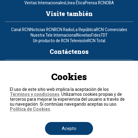
Ventas Internacionales
Línea Ética
Prensa RCN
OBA
Visite también
Canal RCN
Noticias RCN
RCN Radio
La República
RCN Comerciales
Nuestra Tele Internacional
Novelas
Fides
TDT
Un producto de RCN Televisión
RCN Total
Contáctenos
Teléfono
+57 (601) 426 92 92
Cookies
Política de datos personales
Política de cookies
El uso de este sitio web implica la aceptación de los
Términos y condiciones
Términos y condiciones
. Utilizamos cookies propias y de
terceros para mejorar la experiencia del usuario a través de
su navegación. Si continúas navegando aceptas su uso.
© 2026, RCN Medios.
Política de Cookies
.
Todos los derechos reservados.
Organización Ardila Lülle - www.oal.com.co
Acepto