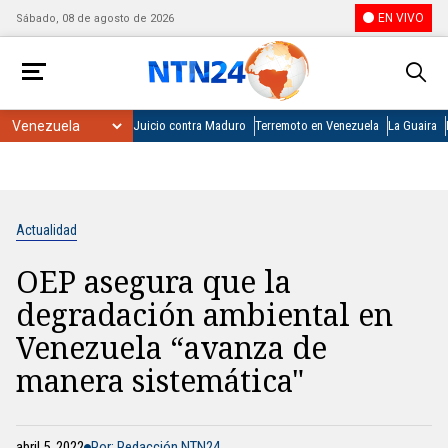
EN VIVO
Sábado, 08 de agosto de 2026
Juicio contra Maduro
Terremoto en Venezuela
La Guaira
Actualidad
OEP asegura que la
degradación ambiental en
Venezuela “avanza de
manera sistemática"
abril 5, 2022
Por: Redacción NTN24