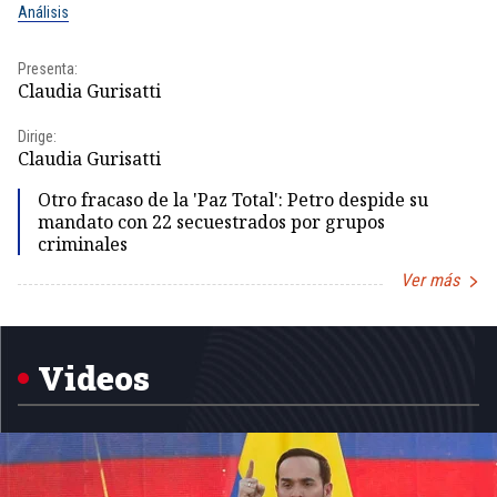
Análisis
No
Presenta:
Pr
Claudia Gurisatti
Id
Dirige:
Dir
Claudia Gurisatti
Id
Otro fracaso de la 'Paz Total': Petro despide su
mandato con 22 secuestrados por grupos
criminales
Ver más
Item
1
of
5
Videos