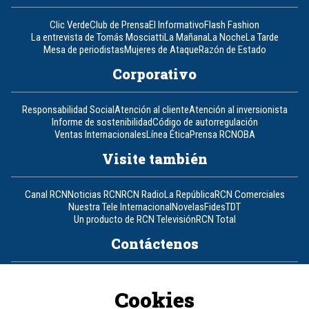
Clic Verde
Club de Prensa
El Informativo
Flash Fashion
La entrevista de Tomás Mosciatti
La Mañana
La Noche
La Tarde
Mesa de periodistas
Mujeres de Ataque
Razón de Estado
Corporativo
Responsabilidad Social
Atención al cliente
Atención al inversionista
Informe de sostenibilidad
Código de autorregulación
Ventas Internacionales
Línea Ética
Prensa RCN
OBA
Visite también
Canal RCN
Noticias RCN
RCN Radio
La República
RCN Comerciales
Nuestra Tele Internacional
Novelas
Fides
TDT
Un producto de RCN Televisión
RCN Total
Contáctenos
Teléfono
+57 (601) 426 92 92
Cookies