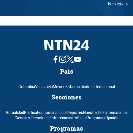
Ver más
Item
1
of
8
País
Colombia
Venezuela
México
Estados Unidos
Internacional
Secciones
Actualidad
Política
Economía
Judicial
Deportes
Nuestra Tele Internacional
Ciencia y Tecnología
Entretenimiento
Salud
Programas
Opinión
Programas