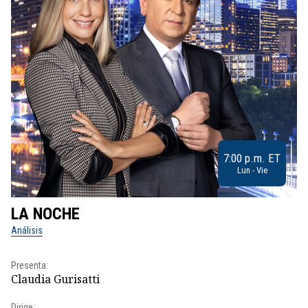
7:00 p.m. ET
Lun - Vie
LA NOCHE
L
Análisis
No
Presenta:
Pr
Claudia Gurisatti
Id
Dirige:
Dir