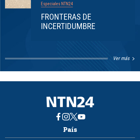
Especiales NTN24
FRONTERAS DE
INCERTIDUMBRE
Ver más
Item
1
of
8
País