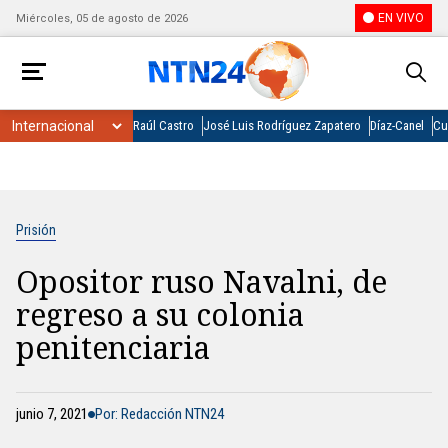
EN VIVO
Miércoles, 05 de agosto de 2026
Raúl Castro
José Luis Rodríguez Zapatero
Díaz-Canel
Cu
Prisión
Opositor ruso Navalni, de
regreso a su colonia
penitenciaria
junio 7, 2021
Por: Redacción NTN24