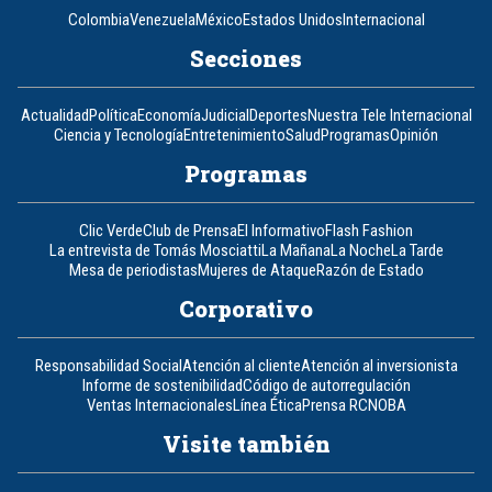
Colombia
Venezuela
México
Estados Unidos
Internacional
Secciones
Actualidad
Política
Economía
Judicial
Deportes
Nuestra Tele Internacional
Ciencia y Tecnología
Entretenimiento
Salud
Programas
Opinión
Programas
Clic Verde
Club de Prensa
El Informativo
Flash Fashion
La entrevista de Tomás Mosciatti
La Mañana
La Noche
La Tarde
Mesa de periodistas
Mujeres de Ataque
Razón de Estado
Corporativo
Responsabilidad Social
Atención al cliente
Atención al inversionista
Informe de sostenibilidad
Código de autorregulación
Ventas Internacionales
Línea Ética
Prensa RCN
OBA
Visite también