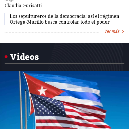
Claudia Gurisatti
Id
Los sepultureros de la democracia: así el régimen
Ortega-Murillo busca controlar todo el poder
Ver más
Item
1
of
5
Videos