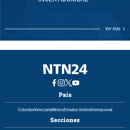
Ver más
Item
1
of
8
País
Colombia
Venezuela
México
Estados Unidos
Internacional
Secciones