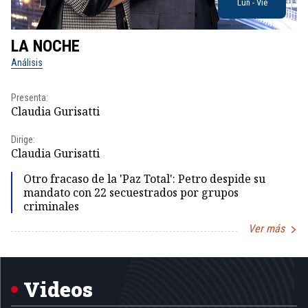
Lun - Vie
LA NOCHE
L
Análisis
No
Presenta:
Pr
Claudia Gurisatti
Id
Dirige:
Dir
Claudia Gurisatti
Id
Otro fracaso de la 'Paz Total': Petro despide su
mandato con 22 secuestrados por grupos
criminales
Ver más
Item
1
of
5
Videos