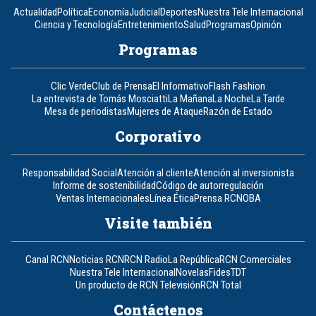
Actualidad
Política
Economía
Judicial
Deportes
Nuestra Tele Internacional
Ciencia y Tecnología
Entretenimiento
Salud
Programas
Opinión
Programas
Clic Verde
Club de Prensa
El Informativo
Flash Fashion
La entrevista de Tomás Mosciatti
La Mañana
La Noche
La Tarde
Mesa de periodistas
Mujeres de Ataque
Razón de Estado
Corporativo
Responsabilidad Social
Atención al cliente
Atención al inversionista
Informe de sostenibilidad
Código de autorregulación
Ventas Internacionales
Línea Ética
Prensa RCN
OBA
Visite también
Canal RCN
Noticias RCN
RCN Radio
La República
RCN Comerciales
Nuestra Tele Internacional
Novelas
Fides
TDT
Un producto de RCN Televisión
RCN Total
Contáctenos