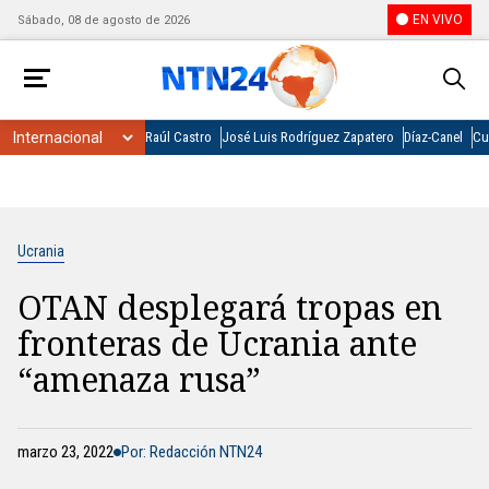
EN VIVO
Sábado, 08 de agosto de 2026
Raúl Castro
José Luis Rodríguez Zapatero
Díaz-Canel
Cu
Ucrania
OTAN desplegará tropas en
fronteras de Ucrania ante
“amenaza rusa”
marzo 23, 2022
Por: Redacción NTN24