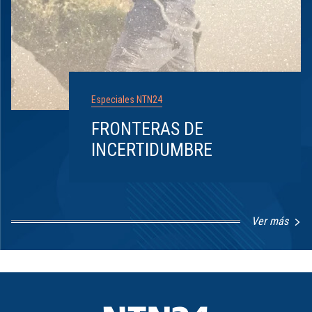
Especiales NTN24
FRONTERAS DE
INCERTIDUMBRE
Ver más
Item
1
of
8