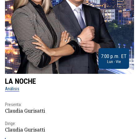
7:00 p.m. ET
Lun - Vie
LA NOCHE
L
Análisis
No
Presenta:
Pr
Claudia Gurisatti
Id
Dirige:
Dir
Claudia Gurisatti
Id