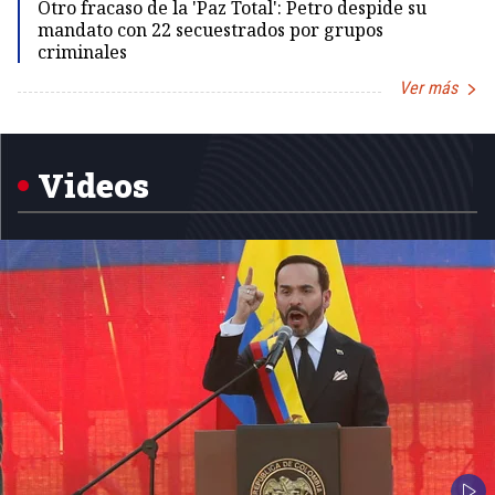
Otro fracaso de la 'Paz Total': Petro despide su
mandato con 22 secuestrados por grupos
criminales
Ver más
Item
1
of
5
Videos