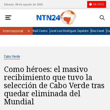
EN VIVO
Sábado, 08 de agosto de 2026
Raúl Castro
José Luis Rodríguez Zapatero
Díaz-Canel
Cu
Cabo Verde
Como héroes: el masivo
recibimiento que tuvo la
selección de Cabo Verde tras
quedar eliminada del
Mundial