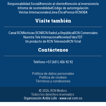
Responsabilidad Social
Atención al cliente
Atención al inversionista
Informe de sostenibilidad
Código de autorregulación
Ventas Internacionales
Línea Ética
Prensa RCN
OBA
Visite también
Canal RCN
Noticias RCN
RCN Radio
La República
RCN Comerciales
Nuestra Tele Internacional
Novelas
Fides
TDT
Un producto de RCN Televisión
RCN Total
Contáctenos
Teléfono
+57 (601) 426 92 92
Política de datos personales
Política de cookies
Términos y condiciones
© 2026, RCN Medios.
Todos los derechos reservados.
Organización Ardila Lülle - www.oal.com.co