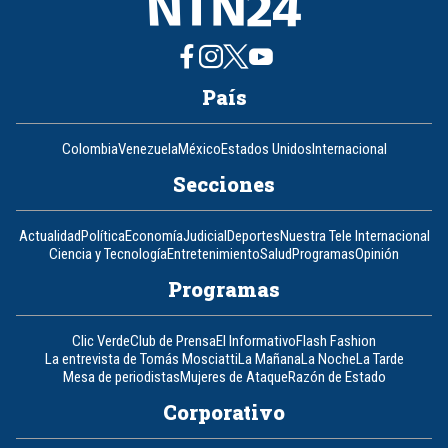
País
Colombia
Venezuela
México
Estados Unidos
Internacional
Secciones
Actualidad
Política
Economía
Judicial
Deportes
Nuestra Tele Internacional
Ciencia y Tecnología
Entretenimiento
Salud
Programas
Opinión
Programas
Clic Verde
Club de Prensa
El Informativo
Flash Fashion
La entrevista de Tomás Mosciatti
La Mañana
La Noche
La Tarde
Mesa de periodistas
Mujeres de Ataque
Razón de Estado
Corporativo