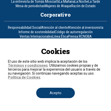
La entrevista de Tomás Mosciatti
La Mañana
La Noche
La Tarde
Mesa de periodistas
Mujeres de Ataque
Razón de Estado
Corporativo
Responsabilidad Social
Atención al cliente
Atención al inversionista
Informe de sostenibilidad
Código de autorregulación
Ventas Internacionales
Línea Ética
Prensa RCN
OBA
Visite también
Cookies
Canal RCN
Noticias RCN
RCN Radio
La República
RCN Comerciales
El uso de este sitio web implica la aceptación de los
Nuestra Tele Internacional
Novelas
Fides
TDT
Términos y condiciones
. Utilizamos cookies propias y de
Un producto de RCN Televisión
RCN Total
terceros para mejorar la experiencia del usuario a través de
su navegación. Si continúas navegando aceptas su uso.
Contáctenos
Política de Cookies
.
Teléfono
+57 (601) 426 92 92
Acepto
Política de datos personales
Política de cookies
Términos y condiciones