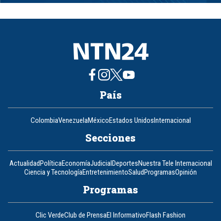
1
of
8
País
Colombia
Venezuela
México
Estados Unidos
Internacional
Secciones
Actualidad
Política
Economía
Judicial
Deportes
Nuestra Tele Internacional
Ciencia y Tecnología
Entretenimiento
Salud
Programas
Opinión
Programas
Clic Verde
Club de Prensa
El Informativo
Flash Fashion