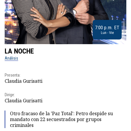
7:00 p.m. ET
Lun - Vie
LA NOCHE
L
Análisis
No
Presenta:
Pr
Claudia Gurisatti
Id
Dirige:
Dir
Claudia Gurisatti
Id
Otro fracaso de la 'Paz Total': Petro despide su
mandato con 22 secuestrados por grupos
criminales