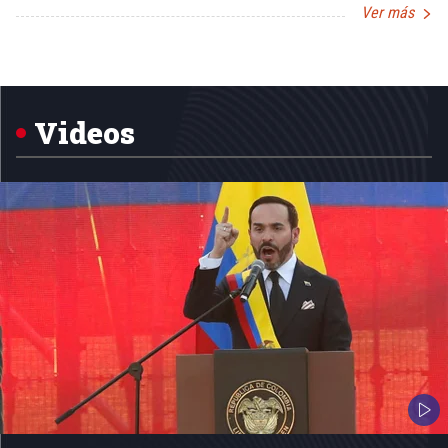
Ver más
Item
1
of
5
Videos