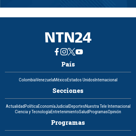
Item
1
of
8
País
Colombia
Venezuela
México
Estados Unidos
Internacional
Secciones
Actualidad
Política
Economía
Judicial
Deportes
Nuestra Tele Internacional
Ciencia y Tecnología
Entretenimiento
Salud
Programas
Opinión
Programas