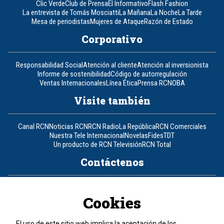
Clic Verde
Club de Prensa
El Informativo
Flash Fashion
La entrevista de Tomás Mosciatti
La Mañana
La Noche
La Tarde
Mesa de periodistas
Mujeres de Ataque
Razón de Estado
Corporativo
Responsabilidad Social
Atención al cliente
Atención al inversionista
Informe de sostenibilidad
Código de autorregulación
Ventas Internacionales
Línea Ética
Prensa RCN
OBA
Visite también
Canal RCN
Noticias RCN
RCN Radio
La República
RCN Comerciales
Nuestra Tele Internacional
Novelas
Fides
TDT
Un producto de RCN Televisión
RCN Total
Contáctenos
Teléfono
+57 (601) 426 92 92
Cookies
Política de datos personales
Política de cookies
El uso de este sitio web implica la aceptación de los