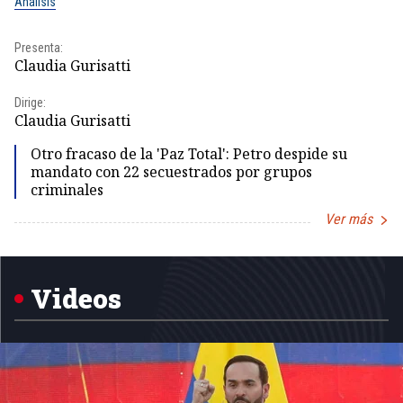
Análisis
No
Presenta:
Pr
Claudia Gurisatti
Id
Dirige:
Dir
Claudia Gurisatti
Id
Otro fracaso de la 'Paz Total': Petro despide su
mandato con 22 secuestrados por grupos
criminales
Ver más
Item
1
of
5
Videos