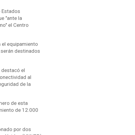
e Estados
e "ante la
no" el Centro
n el equipamiento
e serán destinados
 destacó el
onectividad al
eguridad de la
mero de esta
amiento de 12.000
ionado por dos