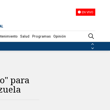
EN VIVO
EN VIVO
AL
etenimiento
Salud
Programas
Opinión
ias de las FARC
ezuela
Nicolás Maduro
Disidencias de las FARC
 en Venezuela
Nicolás Maduro
o" para
zuela