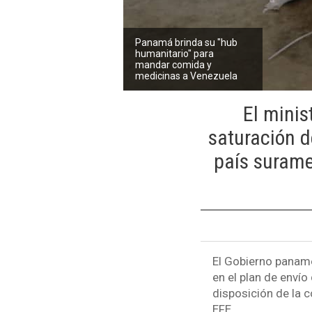
Panamá brinda su "hub
humanitario" para
mandar comida y
medicinas a Venezuela
El minis
saturación d
país surame
El Gobierno paname
en el plan de enví
disposición de la 
EFE.