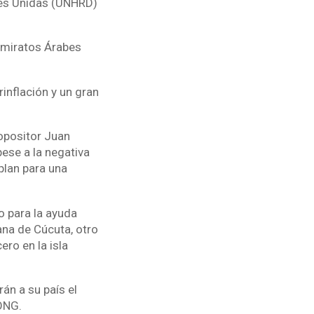
nes Unidas (UNHRD)
(Emiratos Árabes
inflación y un gran
 opositor Juan
ese a la negativa
plan para una
o para la ayuda
ana de Cúcuta, otro
ro en la isla
n a su país el
 ONG.