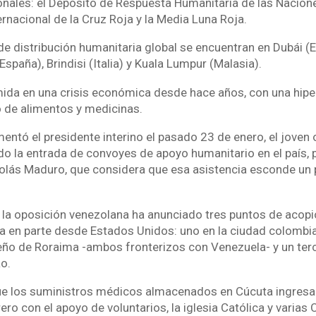
onales: el Depósito de Respuesta Humanitaria de las Nacio
ernacional de la Cruz Roja y la Media Luna Roja.
de distribución humanitaria global se encuentran en Dubái 
España), Brindisi (Italia) y Kuala Lumpur (Malasia).
ida en una crisis económica desde hace años, con una hiper
 de alimentos y medicinas.
entó el presidente interino el pasado 23 de enero, el joven
o la entrada de convoyes de apoyo humanitario en el país, p
olás Maduro, que considera que esa asistencia esconde un 
la oposición venezolana ha anunciado tres puntos de acopi
da en parte desde Estados Unidos: uno en la ciudad colombi
leño de Roraima -ambos fronterizos con Venezuela- y un terce
o.
e los suministros médicos almacenados en Cúcuta ingresará
ro con el apoyo de voluntarios, la iglesia Católica y varias