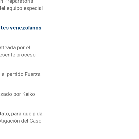
n Preparatoria
el equipo especial
ntes venezolanos
nteada por el
presente proceso
 el partido Fuerza
ezado por Keiko
Jato, para que pida
estigación del Caso