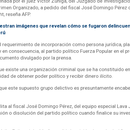
nada por el juez Víctor Zúñiga, del Juzgado de Investigació
rimen Organizado, a pedido del fiscal José Domingo Pérez d
t, reseña AFP.
stran imágenes que revelan cómo se fugaron delincue
erú
l requerimiento de incorporación como persona jurídica, pla
y en consecuencia, al partido político Fuerza Popular en el 
ocumento divulgado por la prensa.
que existe una organización criminal que se ha constituido en
idad de obtener poder político y recibir dinero ilícito.
que este supuesto grupo delictivo es presuntamente encab
lita al fiscal José Domingo Pérez, del equipo especial Lava 
ión o disolución del partido político cuando finalice su inv