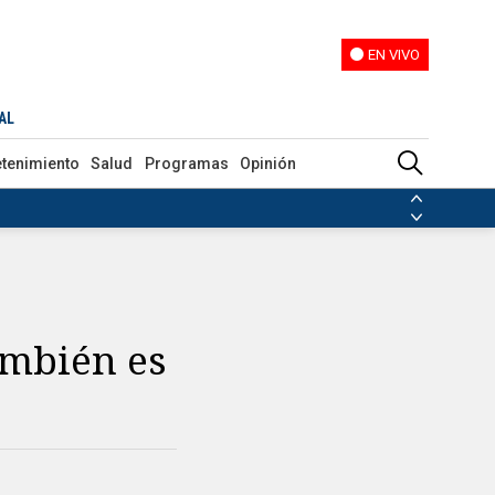
EN VIVO
EN VIVO
AL
etenimiento
Salud
Programas
Opinión
ias de las FARC
ezuela
Nicolás Maduro
Disidencias de las FARC
 en Venezuela
Nicolás Maduro
ambién es