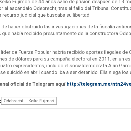
eiko Fujimori de 44 años salió de prisión después de 13 m
 el escándalo Odebrecht, tras el fallo del Tribunal Constitu
 recurso judicial que buscaba su libertad.
ó de haber obstruido las investigaciones de la fiscalía antic
s que había recibido presuntamente de la constructora Odeb
la líder de Fuerza Popular habría recibido aportes ilegales de
nes de dólares para su campaña electoral en 2011, en un e
cuatro expresidentes, incluido el socialdemócrata Alan Gar
e suicidó en abril cuando iba a ser detenido. Ella niega los 
anal oficial de Telegram aquí
http://telegram.me/ntn24v
:
Odebrecht
Keiko Fujimori