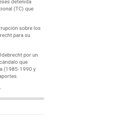
eses detenida
cional (TC) que
orrupción sobre los
recht para su
 Odebrecht por un
scándalo que
cía (1985-1990 y
aportes.
e