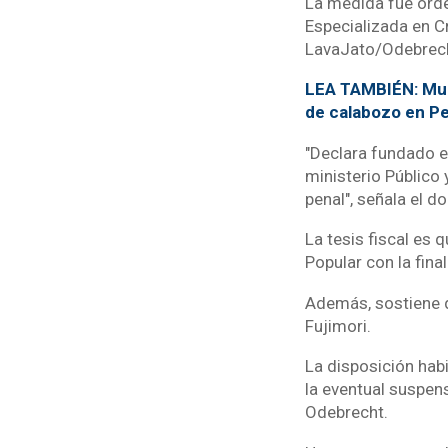
La medida fue orde
Especializada en C
LavaJato/Odebrech
LEA TAMBIÉN: Mue
de calabozo en P
"Declara fundado e
ministerio Público 
penal", señala el d
La tesis fiscal es 
Popular con la final
Además, sostiene 
Fujimori.
La disposición habi
la eventual suspens
Odebrecht.