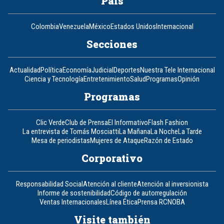
País
Colombia
Venezuela
México
Estados Unidos
Internacional
Secciones
Actualidad
Política
Economía
Judicial
Deportes
Nuestra Tele Internacional
Ciencia y Tecnología
Entretenimiento
Salud
Programas
Opinión
Programas
Clic Verde
Club de Prensa
El Informativo
Flash Fashion
La entrevista de Tomás Mosciatti
La Mañana
La Noche
La Tarde
Mesa de periodistas
Mujeres de Ataque
Razón de Estado
Corporativo
Responsabilidad Social
Atención al cliente
Atención al inversionista
Informe de sostenibilidad
Código de autorregulación
Ventas Internacionales
Línea Ética
Prensa RCN
OBA
Visite también