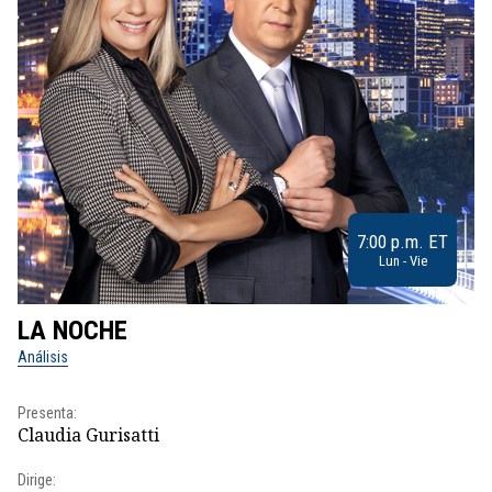
7:00 p.m. ET
Lun - Vie
LA NOCHE
L
Análisis
No
Presenta:
Pr
Claudia Gurisatti
Id
Dirige: