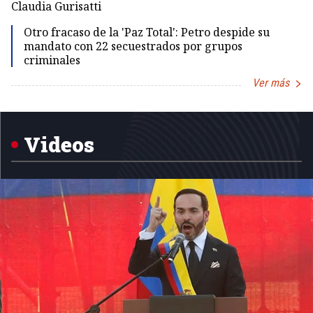
Dir
Claudia Gurisatti
Id
Otro fracaso de la 'Paz Total': Petro despide su
mandato con 22 secuestrados por grupos
criminales
Ver más
Item
1
of
5
Videos