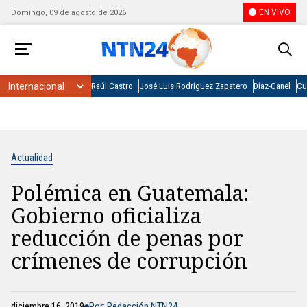
EN VIVO
Domingo, 09 de agosto de 2026
Raúl Castro
José Luis Rodríguez Zapatero
Díaz-Canel
Cu
Actualidad
Polémica en Guatemala:
Gobierno oficializa
reducción de penas por
crímenes de corrupción
diciembre 16, 2019
Por: Redacción NTN24