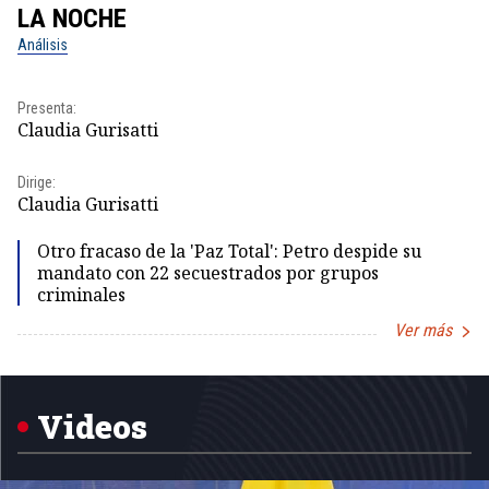
LA NOCHE
L
Análisis
No
Pr
Presenta:
Id
Claudia Gurisatti
Dir
Dirige:
Id
Claudia Gurisatti
Otro fracaso de la 'Paz Total': Petro despide su
mandato con 22 secuestrados por grupos
criminales
Ver más
Item
1
of
5
Videos