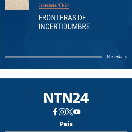
Especiales NTN24
FRONTERAS DE
INCERTIDUMBRE
Ver más
Item
1
of
8
País