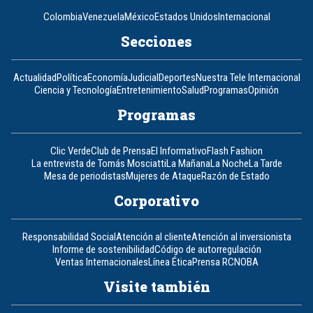
Colombia
Venezuela
México
Estados Unidos
Internacional
Secciones
Actualidad
Política
Economía
Judicial
Deportes
Nuestra Tele Internacional
Ciencia y Tecnología
Entretenimiento
Salud
Programas
Opinión
Programas
Clic Verde
Club de Prensa
El Informativo
Flash Fashion
La entrevista de Tomás Mosciatti
La Mañana
La Noche
La Tarde
Mesa de periodistas
Mujeres de Ataque
Razón de Estado
Corporativo
Responsabilidad Social
Atención al cliente
Atención al inversionista
Informe de sostenibilidad
Código de autorregulación
Ventas Internacionales
Línea Ética
Prensa RCN
OBA
Visite también