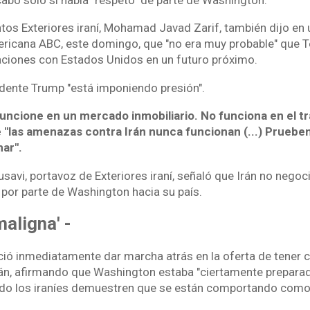
ntos Exteriores iraní, Mohamad Javad Zarif, también dijo en 
ricana ABC, este domingo, que "no era muy probable" que T
ciones con Estados Unidos en un futuro próximo.
idente Trump "está imponiendo presión".
ncione en un mercado inmobiliario. No funciona en el trat
e "las amenazas contra Irán nunca funcionan (...) Prueben
ar".
avi, portavoz de Exteriores iraní, señaló que Irán no negoc
 por parte de Washington hacia su país.
maligna' -
ó inmediatamente dar marcha atrás en la oferta de tener 
án, afirmando que Washington estaba "ciertamente preparad
do los iraníes demuestren que se están comportando como