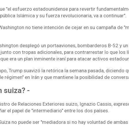
e "el esfuerzo estadounidense para revertir fundamentalme
ública Islámica y su fuerza revolucionaria, va a continuar".
 Washington no tiene intención de cejar en su campaña de "
shington desplegó un portaaviones, bombarderos B-52 y un 
, junto con tropas adicionales, para contrarrestar lo que los 
que era un plan inminente iraní para atacar activos estado
po, Trump suavizó la retórica la semana pasada, diciendo 
e régimen" en Irán y que mantiene la posibilidad de conver
 suiza? -
nistro de Relaciones Exteriores suizo, Ignazio Cassis, expres
r el papel de "intermediario" entre los dos países.
Suiza no puede ser "mediadora si no hay voluntad de ambas 