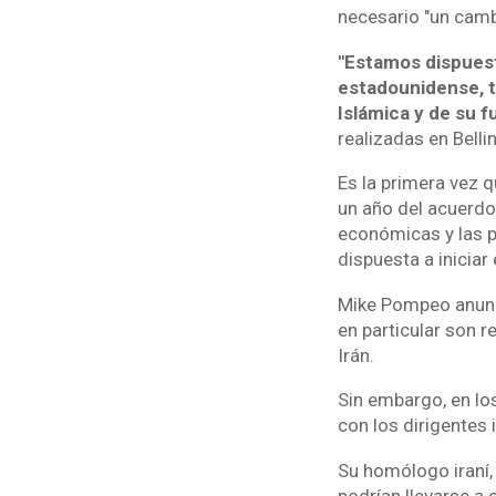
necesario "un camb
"Estamos dispuest
estadounidense, t
Islámica y de su f
realizadas en Belli
Es la primera vez 
un año del acuerdo
económicas y las p
dispuesta a iniciar
Mike Pompeo anunci
en particular son r
Irán.
Sin embargo, en los
con los dirigentes i
Su homólogo iraní,
podrían llevarse a 