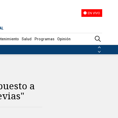
EN VIVO
EN VIVO
AL
etenimiento
Salud
Programas
Opinión
ias de las FARC
ezuela
Nicolás Maduro
Disidencias de las FARC
 en Venezuela
Nicolás Maduro
puesto a
evias"