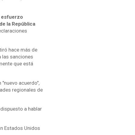
l esfuerzo
de la República
eclaraciones
etiró hace más de
a las sanciones
amente que está
 "nuevo acuerdo",
idades regionales de
 dispuesto a hablar
con Estados Unidos