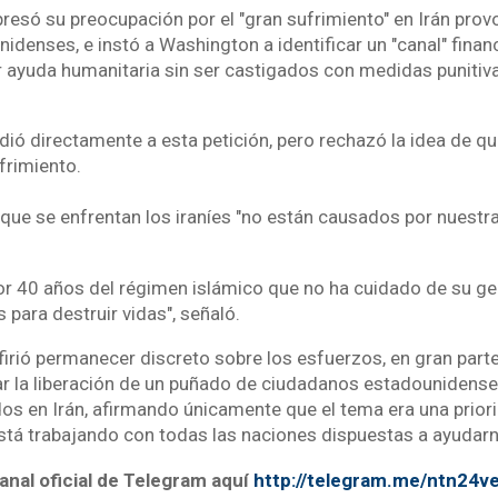
resó su preocupación por el "gran sufrimiento" en Irán prov
denses, e instó a Washington a identificar un "canal" finan
r ayuda humanitaria sin ser castigados con medidas punitiv
ó directamente a esta petición, pero rechazó la idea de qu
frimiento.
 que se enfrentan los iraníes "no están causados por nuestr
r 40 años del régimen islámico que no ha cuidado de su gen
 para destruir vidas", señaló.
firió permanecer discreto sobre los esfuerzos, en gran part
ar la liberación de un puñado de ciudadanos estadounidens
os en Irán, afirmando únicamente que el tema era una prior
stá trabajando con todas las naciones dispuestas a ayuda
anal oficial de Telegram aquí
http://telegram.me/ntn24v