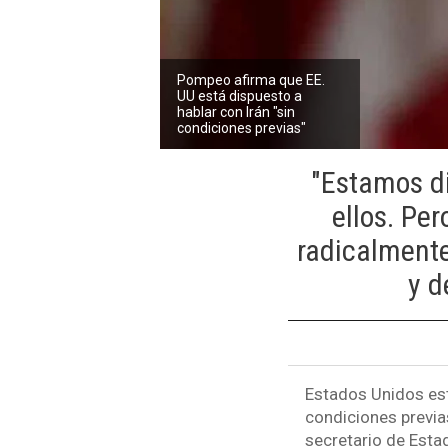
Pompeo afirma que EE.
UU está dispuesto a
hablar con Irán "sin
condiciones previas"
"Estamos d
ellos. Pe
radicalmente
y d
Estados Unidos est
condiciones previa
secretario de Esta