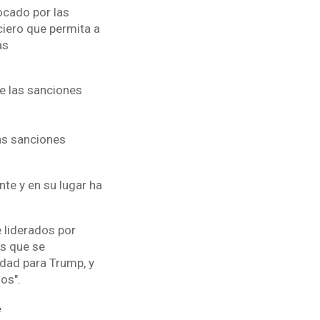
ocado por las
ciero que permita a
as
e las sanciones
as sanciones
te y en su lugar ha
e liderados por
es que se
idad para Trump, y
rnos".
e