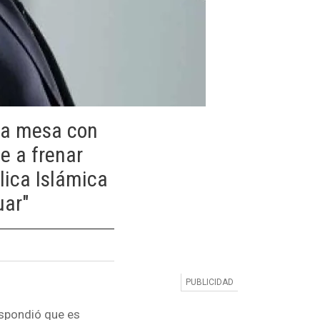
na mesa con
e a frenar
lica Islámica
uar"
espondió que es