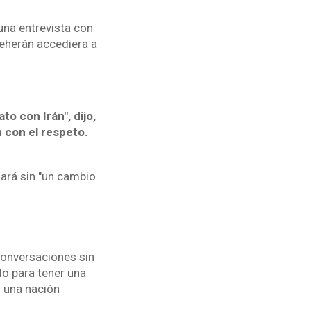
una entrevista con
eherán accediera a
o con Irán", dijo,
 con el respeto.
iará sin "un cambio
conversaciones sin
o para tener una
 una nación