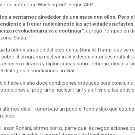
io de actitud de Washington". Según AFP.
os a sentarnos alrededor de una mesa con ellos. Pero e
endiente a frenar radicalmente las actividades nefastas 
uerza revolucionaria va a continuar"
, agregó Pompeo en d
nzona, Suiza.
que la administración del presidente Donald Trump, que se r
 sobre el programa nuclear iraní y desde entonces multiplic
resiones militares y diplomáticas sobre Teherán, dice clar
 el diálogo sin condiciones previas.
ó hace un año doce condiciones drásticas para concluir un
estricciones al programa nuclear iraní y un freno a las activ
 últimos días, Trump bajó un poco el tono y dijo que estaba
raníes.
 Hasan Rohani, afirmó por su parte que las negociaciones 
cabo sólo si había "respeto" de parte de Washington.