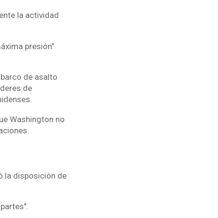
nte la actividad
máxima presión"
barco de asalto
líderes de
unidenses.
que Washington no
saciones.
ó la disposición de
partes".