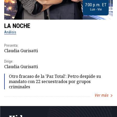
7:00 p.m. ET
Lun - Vie
LA NOCHE
L
Análisis
No
Presenta:
Pr
Claudia Gurisatti
Id
Dirige:
Dir
Claudia Gurisatti
Id
Otro fracaso de la 'Paz Total': Petro despide su
mandato con 22 secuestrados por grupos
criminales
Ver más
Item
1
of
5