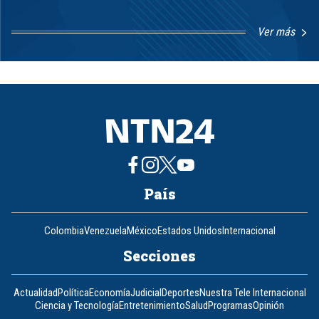
Ver más
Item
1
of
8
País
Colombia
Venezuela
México
Estados Unidos
Internacional
Secciones
Actualidad
Política
Economía
Judicial
Deportes
Nuestra Tele Internacional
Ciencia y Tecnología
Entretenimiento
Salud
Programas
Opinión