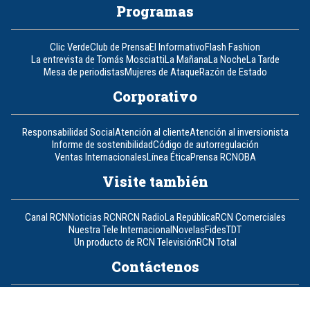
Programas
Clic Verde
Club de Prensa
El Informativo
Flash Fashion
La entrevista de Tomás Mosciatti
La Mañana
La Noche
La Tarde
Mesa de periodistas
Mujeres de Ataque
Razón de Estado
Corporativo
Responsabilidad Social
Atención al cliente
Atención al inversionista
Informe de sostenibilidad
Código de autorregulación
Ventas Internacionales
Línea Ética
Prensa RCN
OBA
Visite también
Canal RCN
Noticias RCN
RCN Radio
La República
RCN Comerciales
Nuestra Tele Internacional
Novelas
Fides
TDT
Un producto de RCN Televisión
RCN Total
Contáctenos
Teléfono
+57 (601) 426 92 92