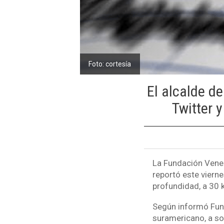
Foto: cortesía
El alcalde de
Twitter 
La Fundación Venez
reportó este viern
profundidad, a 30 k
Según informó Funvi
suramericano, a so