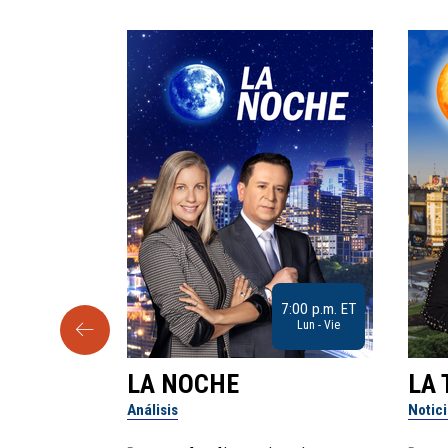
9:30 a.m. ET
7:00 p.m. ET
Sab
Lun - Vie
LA NOCHE
LA 
Análisis
Notic