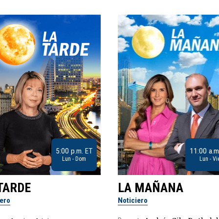
5:00 p.m. ET
11:00 a.m
Lun - Dom
Lun - Vi
TARDE
LA MAÑANA
iero
Noticiero