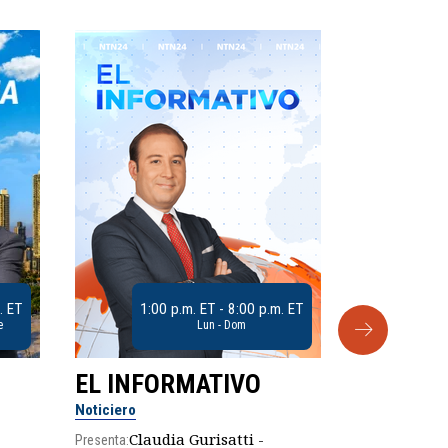
. ET
1:00 p.m. ET - 8:00 p.m. ET
e
Lun - Dom
EL INFORMATIVO
CLUB D
Noticiero
Análisis
Claudia Gurisatti -
Presenta: