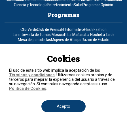
Ciencia y Tecnología
Entretenimiento
Salud
Programas
Opinión
Programas
Clic Verde
Club de Prensa
El Informativo
Flash Fashion
La entrevista de Tomás Mosciatti
La Mañana
La Noche
La Tarde
Mesa de periodistas
Mujeres de Ataque
Razón de Estado
Corporativo
Cookies
Responsabilidad Social
Atención al cliente
Atención al inversionista
Informe de sostenibilidad
Código de autorregulación
El uso de este sitio web implica la aceptación de los
Ventas Internacionales
Línea Ética
Prensa RCN
OBA
Términos y condiciones
. Utilizamos cookies propias y de
terceros para mejorar la experiencia del usuario a través de
Visite también
su navegación. Si continúas navegando aceptas su uso.
Política de Cookies
.
Canal RCN
Noticias RCN
RCN Radio
La República
RCN Comerciales
Nuestra Tele Internacional
Novelas
Fides
TDT
Acepto
Un producto de RCN Televisión
RCN Total
Contáctenos