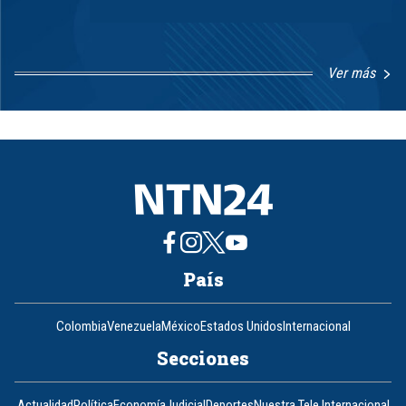
Ver más
Item
1
of
8
País
Colombia
Venezuela
México
Estados Unidos
Internacional
Secciones
Actualidad
Política
Economía
Judicial
Deportes
Nuestra Tele Internacional