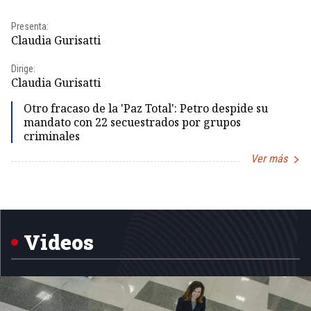
Presenta:
Pr
Claudia Gurisatti
Id
Dirige:
Dir
Claudia Gurisatti
Id
Otro fracaso de la 'Paz Total': Petro despide su
mandato con 22 secuestrados por grupos
criminales
Ver más
Item
1
of
5
Videos