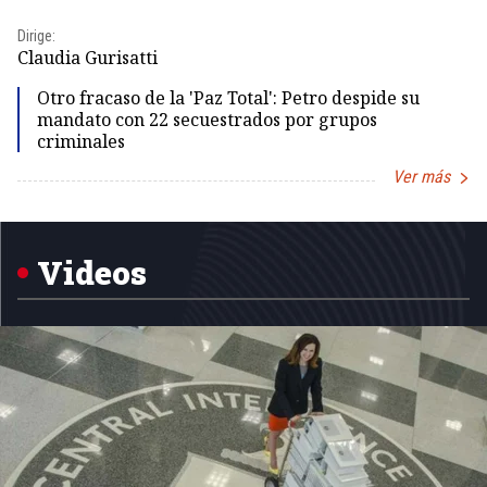
Dirige:
Dir
Claudia Gurisatti
Id
Otro fracaso de la 'Paz Total': Petro despide su
mandato con 22 secuestrados por grupos
criminales
Ver más
Item
1
of
5
Videos