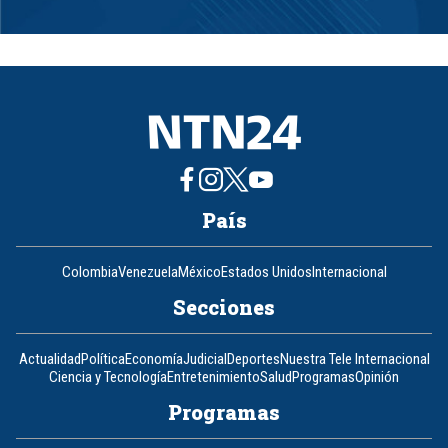
Item
1
of
8
País
Colombia
Venezuela
México
Estados Unidos
Internacional
Secciones
Actualidad
Política
Economía
Judicial
Deportes
Nuestra Tele Internacional
Ciencia y Tecnología
Entretenimiento
Salud
Programas
Opinión
Programas