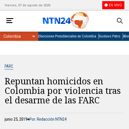
EN VIVO
Viernes, 07 de agosto de 2026
Elecciones Presidenciales en Colombia
Gustavo Petro
Abel
FARC
Repuntan homicidos en
Colombia por violencia tras
el desarme de las FARC
junio 25, 2019
Por: Redacción NTN24