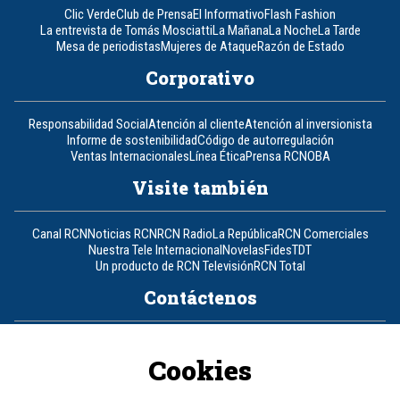
Clic Verde
Club de Prensa
El Informativo
Flash Fashion
La entrevista de Tomás Mosciatti
La Mañana
La Noche
La Tarde
Mesa de periodistas
Mujeres de Ataque
Razón de Estado
Corporativo
Responsabilidad Social
Atención al cliente
Atención al inversionista
Informe de sostenibilidad
Código de autorregulación
Ventas Internacionales
Línea Ética
Prensa RCN
OBA
Visite también
Canal RCN
Noticias RCN
RCN Radio
La República
RCN Comerciales
Nuestra Tele Internacional
Novelas
Fides
TDT
Un producto de RCN Televisión
RCN Total
Contáctenos
Teléfono
+57 (601) 426 92 92
Cookies
Política de datos personales