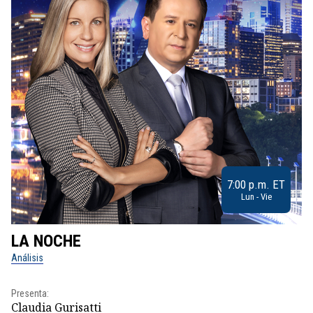
7:00 p.m. ET
Lun - Vie
LA NOCHE
L
Análisis
No
Presenta:
Pr
Claudia Gurisatti
Id