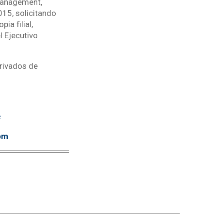
Management,
15, solicitando
a filial,
l Ejecutivo
privados de
e
om