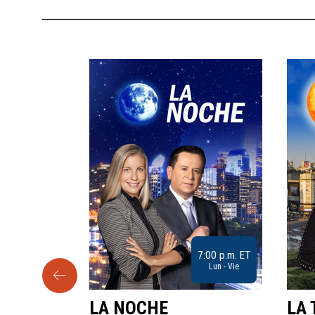
9:30 a.m. ET
7:00 p.m. ET
Sab
Lun - Vie
LA NOCHE
LA 