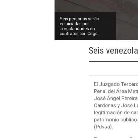
Seis personas serán
enjuiciadas por
irregularidades en
contratos con Citgo
Seis venezola
El Juzgado Tercero
Penal del Área Metr
José Ángel Pereira
Cardenas y José Lu
legitimación de cap
patrimonio público
(Pdvsa).