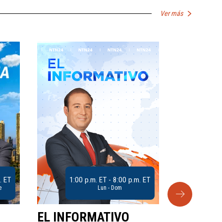
Ver más
. ET
1:00 p.m. ET - 8:00 p.m. ET
e
Lun - Dom
EL INFORMATIVO
CLUB D