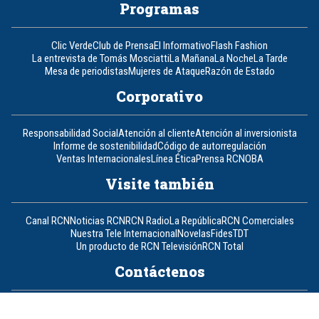
Programas
Clic Verde
Club de Prensa
El Informativo
Flash Fashion
La entrevista de Tomás Mosciatti
La Mañana
La Noche
La Tarde
Mesa de periodistas
Mujeres de Ataque
Razón de Estado
Corporativo
Responsabilidad Social
Atención al cliente
Atención al inversionista
Informe de sostenibilidad
Código de autorregulación
Ventas Internacionales
Línea Ética
Prensa RCN
OBA
Visite también
Canal RCN
Noticias RCN
RCN Radio
La República
RCN Comerciales
Nuestra Tele Internacional
Novelas
Fides
TDT
Un producto de RCN Televisión
RCN Total
Contáctenos
Teléfono
+57 (601) 426 92 92