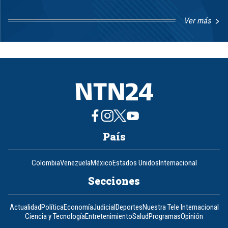
Ver más
Item
1
of
8
País
Colombia
Venezuela
México
Estados Unidos
Internacional
Secciones
Actualidad
Política
Economía
Judicial
Deportes
Nuestra Tele Internacional
Ciencia y Tecnología
Entretenimiento
Salud
Programas
Opinión