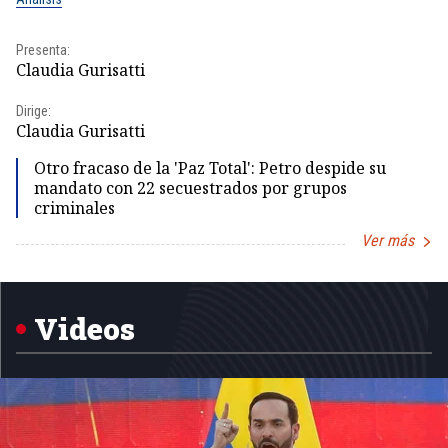
Presenta:
Pr
Claudia Gurisatti
Id
Dirige:
Dir
Claudia Gurisatti
Id
Otro fracaso de la 'Paz Total': Petro despide su
mandato con 22 secuestrados por grupos
criminales
Ver más
Item
1
of
5
Videos