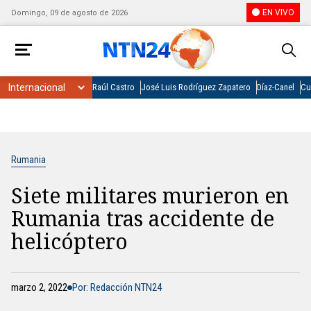
EN VIVO
Domingo, 09 de agosto de 2026
Raúl Castro
José Luis Rodríguez Zapatero
Díaz-Canel
Cu
Rumania
Siete militares murieron en
Rumania tras accidente de
helicóptero
marzo 2, 2022
Por: Redacción NTN24