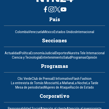
País
Colombia
Venezuela
México
Estados Unidos
Internacional
Secciones
Actualidad
Política
Economía
Judicial
Deportes
Nuestra Tele Internacional
Ciencia y Tecnología
Entretenimiento
Salud
Programas
Opinión
Programas
Clic Verde
Club de Prensa
El Informativo
Flash Fashion
La entrevista de Tomás Mosciatti
La Mañana
La Noche
La Tarde
Mesa de periodistas
Mujeres de Ataque
Razón de Estado
Corporativo
Responsabilidad Social
Atención al cliente
Atención al inversionista