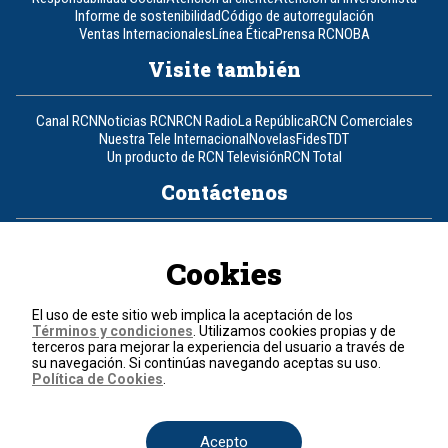
Informe de sostenibilidad
Código de autorregulación
Ventas Internacionales
Línea Ética
Prensa RCN
OBA
Visite también
Canal RCN
Noticias RCN
RCN Radio
La República
RCN Comerciales
Nuestra Tele Internacional
Novelas
Fides
TDT
Un producto de RCN Televisión
RCN Total
Contáctenos
Teléfono
+57 (601) 426 92 92
Cookies
Política de datos personales
Política de cookies
El uso de este sitio web implica la aceptación de los
Términos y condiciones
Términos y condiciones
. Utilizamos cookies propias y de
terceros para mejorar la experiencia del usuario a través de
su navegación. Si continúas navegando aceptas su uso.
© 2026, RCN Medios.
Política de Cookies
.
Todos los derechos reservados.
Organización Ardila Lülle - www.oal.com.co
Acepto