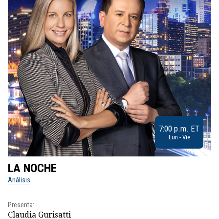
7:00 p.m. ET
Lun - Vie
LA NOCHE
L
Análisis
No
Presenta:
Pr
Claudia Gurisatti
Id