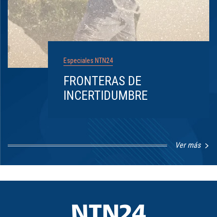
Especiales NTN24
FRONTERAS DE
INCERTIDUMBRE
Ver más
Item
1
of
8