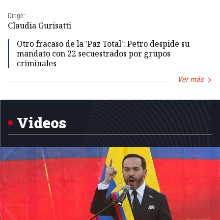
Dirige:
Dir
Claudia Gurisatti
Id
Otro fracaso de la 'Paz Total': Petro despide su
mandato con 22 secuestrados por grupos
criminales
Ver más
Item
1
of
5
Videos