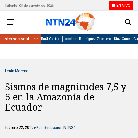
EN VIVO
Sábado, 08 de agosto de 2026
Raúl Castro
José Luis Rodríguez Zapatero
Díaz-Canel
Cu
Lenín Moreno
Sismos de magnitudes 7,5 y
6 en la Amazonía de
Ecuador
febrero 22, 2019
Por: Redacción NTN24