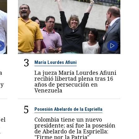
3
María Lourdes Afiuni
a
La jueza María Lourdes Afiuni
recibió libertad plena tras 16
 y
años de persecución en
Venezuela
5
Posesión Abelardo de la Espriella
el
Colombia tiene un nuevo
a
presidente; así fue la posesión
a
de Abelardo de la Espriella:
"Firme por la Patria"