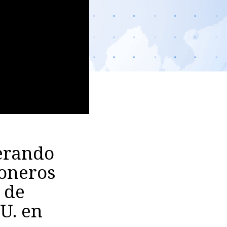
perando
ioneros
 de
U. en