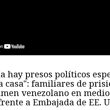
a hay presos políticos es
a casa": familiares de pris
gimen venezolano en medio
 frente a Embajada de EE. U