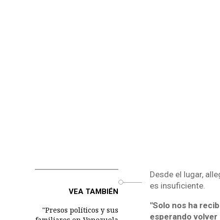
Desde el lugar, all
o
es insuficiente.
VEA TAMBIÉN
"Solo nos ha recib
"Presos políticos y sus
esperando volver 
familiares en Venezuela