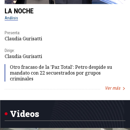
LA NOCHE
L
Análisis
No
Presenta:
Pr
Claudia Gurisatti
Id
Dirige:
Dir
Claudia Gurisatti
Id
Otro fracaso de la 'Paz Total': Petro despide su
mandato con 22 secuestrados por grupos
criminales
Ver más
Item
1
of
5
Videos