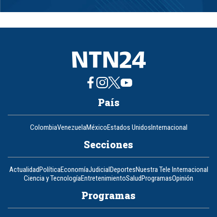
Item
1
of
8
País
Colombia
Venezuela
México
Estados Unidos
Internacional
Secciones
Actualidad
Política
Economía
Judicial
Deportes
Nuestra Tele Internacional
Ciencia y Tecnología
Entretenimiento
Salud
Programas
Opinión
Programas