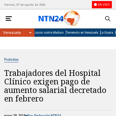
EN VIVO
Viernes, 07 de agosto de 2026
Juicio contra Maduro
Terremoto en Venezuela
La Guaira
Protestas
Trabajadores del Hospital
Clínico exigen pago de
aumento salarial decretado
en febrero
mayo 29, 2018
Por: Redacción NTN24