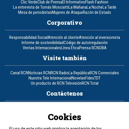
Clic Verde
Club de Prensa
El Informativo
Flash Fashion
La entrevista de Tomás Mosciatti
La Mañana
La Noche
La Tarde
Mesa de periodistas
Mujeres de Ataque
Razón de Estado
Corporativo
Responsabilidad Social
Atención al cliente
Atención al inversionista
Informe de sostenibilidad
Código de autorregulación
Ventas Internacionales
Línea Ética
Prensa RCN
OBA
Visite también
Canal RCN
Noticias RCN
RCN Radio
La República
RCN Comerciales
Nuestra Tele Internacional
Novelas
Fides
TDT
Un producto de RCN Televisión
RCN Total
Contáctenos
Teléfono
+57 (601) 426 92 92
Cookies
Política de datos personales
Política de cookies
El uso de este sitio web implica la aceptación de los