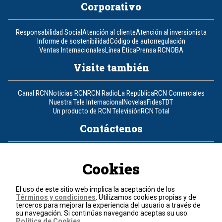
Corporativo
Responsabilidad Social
Atención al cliente
Atención al inversionista
Informe de sostenibilidad
Código de autorregulación
Ventas Internacionales
Línea Ética
Prensa RCN
OBA
Visite también
Canal RCN
Noticias RCN
RCN Radio
La República
RCN Comerciales
Nuestra Tele Internacional
Novelas
Fides
TDT
Un producto de RCN Televisión
RCN Total
Contáctenos
Teléfono
+57 (601) 426 92 92
Cookies
Política de datos personales
Política de cookies
El uso de este sitio web implica la aceptación de los
Términos y condiciones
Términos y condiciones
. Utilizamos cookies propias y de
terceros para mejorar la experiencia del usuario a través de
su navegación. Si continúas navegando aceptas su uso.
© 2026, RCN Medios.
Política de Cookies
.
Todos los derechos reservados.