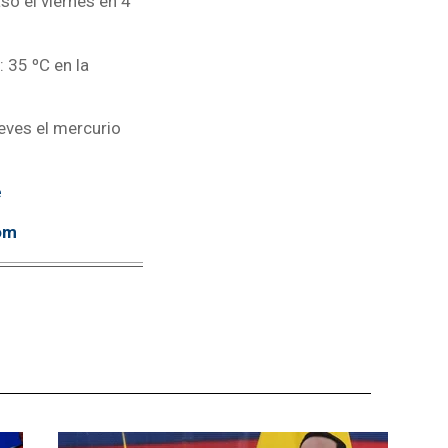
só el viernes en 4
 35 ºC en la
ueves el mercurio
e
om