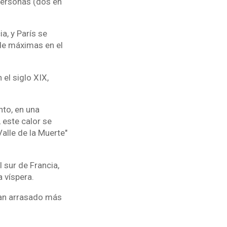
 personas (dos en
a, y París se
 de máximas en el
el siglo XIX,
to, en una
 este calor se
alle de la Muerte"
 sur de Francia,
a víspera.
han arrasado más