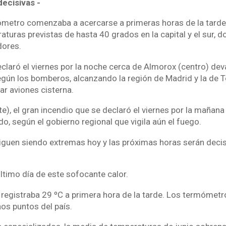
ecisivas -
ómetro comenzaba a acercarse a primeras horas de la tarde 
turas previstas de hasta 40 grados en la capital y el sur, 
dores.
claró el viernes por la noche cerca de Almorox (centro) de
gún los bomberos, alcanzando la región de Madrid y la de T
r aviones cisterna.
e), el gran incendio que se declaró el viernes por la mañana
o, según el gobierno regional que vigila aún el fuego.
iguen siendo extremas hoy y las próximas horas serán decis
último día de este sofocante calor.
n registraba 29 ºC a primera hora de la tarde. Los termómet
os puntos del país.