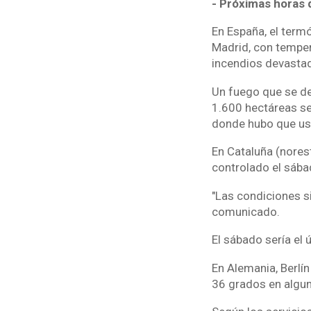
- Próximas horas d
En España, el term
Madrid, con tempera
incendios devasta
Un fuego que se de
1.600 hectáreas se
donde hubo que usa
En Cataluña (norest
controlado el sábad
"Las condiciones s
comunicado.
El sábado sería el 
En Alemania, Berlí
36 grados en algun