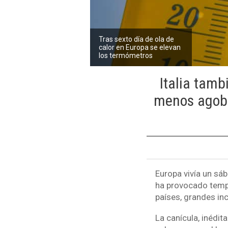
Tras sexto día de ola de
calor en Europa se elevan
los termómetros
Italia tamb
menos agobia
Europa vivía un sáb
ha provocado tempe
países, grandes in
La canícula, inédi