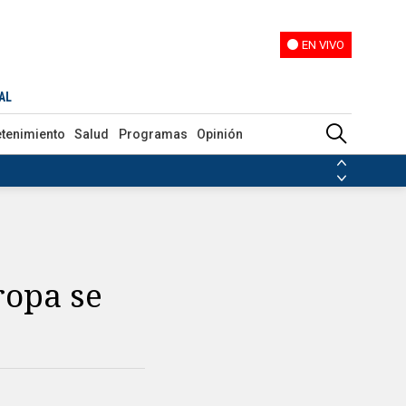
EN VIVO
EN VIVO
AL
etenimiento
Salud
Programas
Opinión
ias de las FARC
ezuela
Nicolás Maduro
Disidencias de las FARC
 en Venezuela
Nicolás Maduro
ropa se