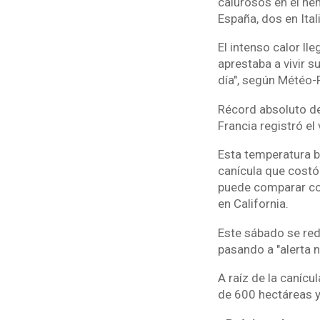
calurosos en el hem
España, dos en Ital
El intenso calor ll
aprestaba a vivir 
día", según Météo-
Récord absoluto de
Francia registró el
Esta temperatura b
canícula que costó
puede comparar con
en California.
Este sábado se redu
pasando a "alerta n
A raíz de la caníc
de 600 hectáreas 