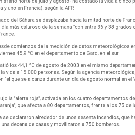
isferio norte de julio y agosto- ha costado la vida a cinco
ia y uno en Francia), según la AFP.
egado del Sáhara se desplazaba hacia la mitad norte de Franci
su día más caluroso de la semana "con entre 36 y 38 grados
France.
sde comienzos de la medición de datos meteorológicos en 
 viernes 45,9 ºC en el departamento de Gard, en el sur.
atió los 44,1 ºC de agosto de 2003 en el mismo departamen
 la vida a 15.000 personas. Según la agencia meteorológica,
 "el que se alcanza durante un día de agosto normal en el V
jo la "alerta roja", activada en los cuatro departamentos del
aranja", que afecta a 80 departamentos, frente a los 75 de l
ula se declararon alrededor de unos sesenta incendios, que 
y una decena de casas y movilizaron a 750 bomberos.