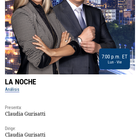
7:00 p.m. ET
Lun - Vie
LA NOCHE
L
Análisis
No
Presenta:
Pr
Claudia Gurisatti
Id
Dirige:
Dir
Claudia Gurisatti
Id