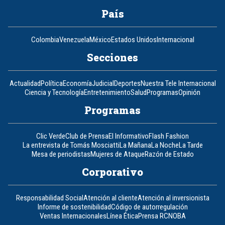
País
Colombia
Venezuela
México
Estados Unidos
Internacional
Secciones
Actualidad
Política
Economía
Judicial
Deportes
Nuestra Tele Internacional
Ciencia y Tecnología
Entretenimiento
Salud
Programas
Opinión
Programas
Clic Verde
Club de Prensa
El Informativo
Flash Fashion
La entrevista de Tomás Mosciatti
La Mañana
La Noche
La Tarde
Mesa de periodistas
Mujeres de Ataque
Razón de Estado
Corporativo
Responsabilidad Social
Atención al cliente
Atención al inversionista
Informe de sostenibilidad
Código de autorregulación
Ventas Internacionales
Línea Ética
Prensa RCN
OBA