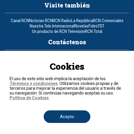
Visite también
Canal RCN
Noticias RCN
RCN Radio
La República
RCN Comerciales
Nuestra Tele Internacional
Novelas
Fides
TDT
Un producto de RCN Televisión
RCN Total
Contáctenos
Teléfono
+57 (601) 426 92 92
Cookies
Política de datos personales
Política de cookies
El uso de este sitio web implica la aceptación de los
Términos y condiciones
Términos y condiciones
. Utilizamos cookies propias y de
terceros para mejorar la experiencia del usuario a través de
su navegación. Si continúas navegando aceptas su uso.
© 2026, RCN Medios.
Política de Cookies
.
Todos los derechos reservados.
Organización Ardila Lülle - www.oal.com.co
Acepto