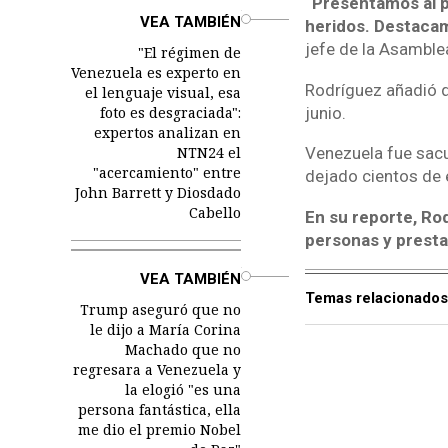
“Presentamos al pa
o
VEA TAMBIÉN
heridos. Destacam
jefe de la Asamble
"El régimen de
Venezuela es experto en
Rodríguez añadió q
el lenguaje visual, esa
foto es desgraciada":
junio.
expertos analizan en
NTN24 el
Venezuela fue sacu
"acercamiento" entre
dejado cientos de 
John Barrett y Diosdado
Cabello
En su reporte, Ro
personas y prestar
o
VEA TAMBIÉN
Temas relacionados
Trump aseguró que no
le dijo a María Corina
Machado que no
regresara a Venezuela y
la elogió "es una
persona fantástica, ella
me dio el premio Nobel