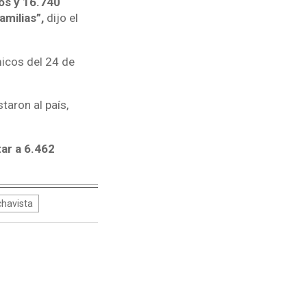
dos y 16.740
milias”,
dijo el
icos del 24 de
aron al país,
ar a 6.462
havista