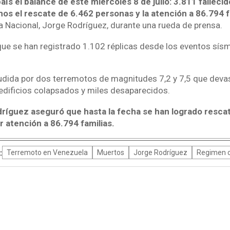
ís el balance de este miércoles 8 de julio: 3.811 falleci
os el rescate de 6.462 personas y la atención a 86.794 fa
a Nacional, Jorge Rodríguez, durante una rueda de prensa.
ue se han registrado 1.102 réplicas desde los eventos sísm
dida por dos terremotos de magnitudes 7,2 y 7,5 que devast
edificios colapsados y miles desaparecidos.
dríguez aseguró que hasta la fecha se han logrado rescat
 atención a 86.794 familias.
:
Terremoto en Venezuela
Muertos
Jorge Rodríguez
Regimen c