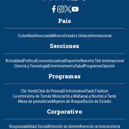
País
Colombia
Venezuela
México
Estados Unidos
Internacional
Secciones
Actualidad
Política
Economía
Judicial
Deportes
Nuestra Tele Internacional
Ciencia y Tecnología
Entretenimiento
Salud
Programas
Opinión
Programas
Clic Verde
Club de Prensa
El Informativo
Flash Fashion
La entrevista de Tomás Mosciatti
La Mañana
La Noche
La Tarde
Mesa de periodistas
Mujeres de Ataque
Razón de Estado
Corporativo
Responsabilidad Social
Atención al cliente
Atención al inversionista