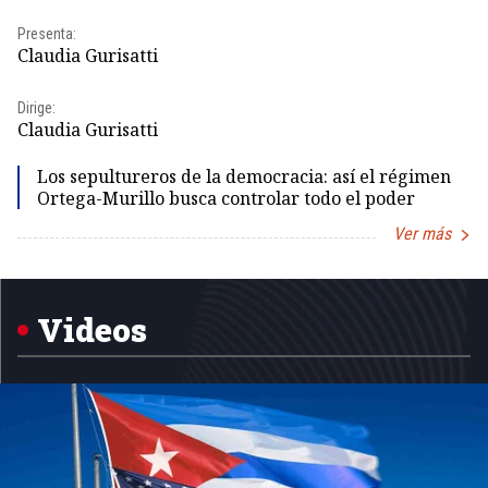
Presenta:
Pr
Claudia Gurisatti
Id
Dirige:
Dir
Claudia Gurisatti
Id
Los sepultureros de la democracia: así el régimen
Ortega-Murillo busca controlar todo el poder
Ver más
Item
1
of
5
Videos