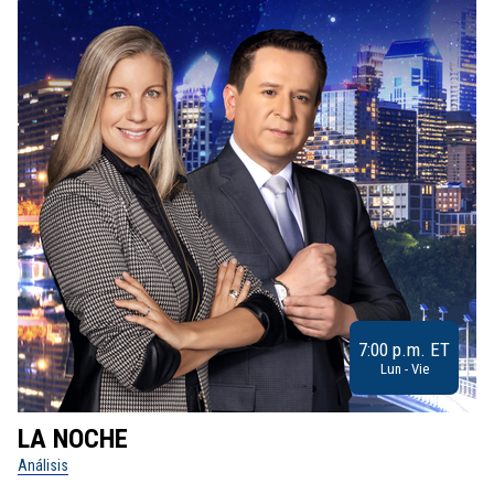
7:00 p.m. ET
Lun - Vie
LA NOCHE
L
Análisis
No