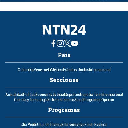
1
of
8
País
Colombia
Venezuela
México
Estados Unidos
Internacional
Secciones
Actualidad
Política
Economía
Judicial
Deportes
Nuestra Tele Internacional
Ciencia y Tecnología
Entretenimiento
Salud
Programas
Opinión
Programas
Clic Verde
Club de Prensa
El Informativo
Flash Fashion