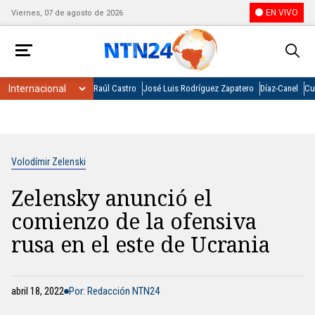
EN VIVO
Viernes, 07 de agosto de 2026
Raúl Castro
José Luis Rodríguez Zapatero
Díaz-Canel
Cu
Volodímir Zelenski
Zelensky anunció el
comienzo de la ofensiva
rusa en el este de Ucrania
abril 18, 2022
Por: Redacción NTN24