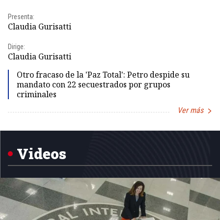
Presenta:
Pr
Claudia Gurisatti
Id
Dirige:
Dir
Claudia Gurisatti
Id
Otro fracaso de la 'Paz Total': Petro despide su
mandato con 22 secuestrados por grupos
criminales
Ver más
Item
1
of
5
Videos