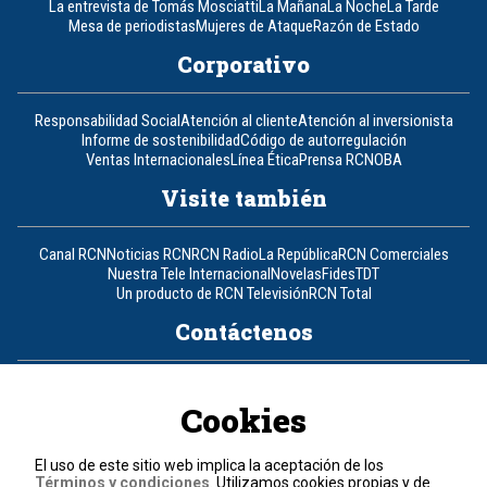
La entrevista de Tomás Mosciatti
La Mañana
La Noche
La Tarde
Mesa de periodistas
Mujeres de Ataque
Razón de Estado
Corporativo
Responsabilidad Social
Atención al cliente
Atención al inversionista
Informe de sostenibilidad
Código de autorregulación
Ventas Internacionales
Línea Ética
Prensa RCN
OBA
Visite también
Canal RCN
Noticias RCN
RCN Radio
La República
RCN Comerciales
Nuestra Tele Internacional
Novelas
Fides
TDT
Un producto de RCN Televisión
RCN Total
Contáctenos
Teléfono
+57 (601) 426 92 92
Cookies
Política de datos personales
Política de cookies
El uso de este sitio web implica la aceptación de los
Términos y condiciones
Términos y condiciones
. Utilizamos cookies propias y de