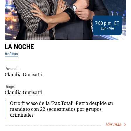
7:00 p.m. ET
Lun - Vie
LA NOCHE
L
Análisis
No
Presenta:
Pr
Claudia Gurisatti
Id
Dirige:
Dir
Claudia Gurisatti
Id
Otro fracaso de la 'Paz Total': Petro despide su
mandato con 22 secuestrados por grupos
criminales
Ver más
Item