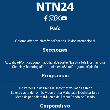
País
Colombia
Venezuela
México
Estados Unidos
Internacional
Secciones
Actualidad
Política
Economía
Judicial
Deportes
Nuestra Tele Internacional
Ciencia y Tecnología
Entretenimiento
Salud
Programas
Opinión
Programas
Clic Verde
Club de Prensa
El Informativo
Flash Fashion
La entrevista de Tomás Mosciatti
La Mañana
La Noche
La Tarde
Mesa de periodistas
Mujeres de Ataque
Razón de Estado
Corporativo