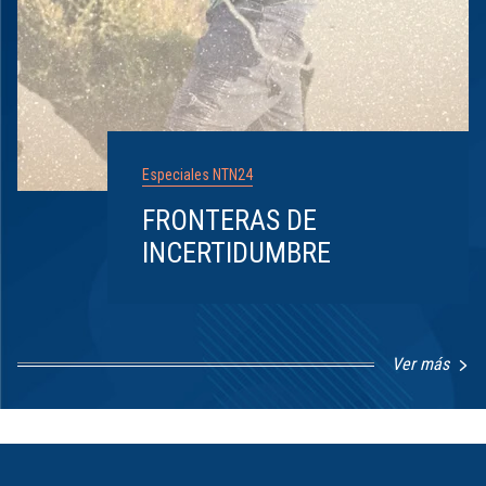
Especiales NTN24
FRONTERAS DE
INCERTIDUMBRE
Ver más
Item
1
of
8