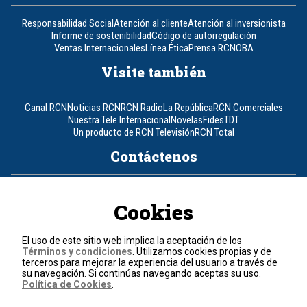
Responsabilidad Social
Atención al cliente
Atención al inversionista
Informe de sostenibilidad
Código de autorregulación
Ventas Internacionales
Línea Ética
Prensa RCN
OBA
Visite también
Canal RCN
Noticias RCN
RCN Radio
La República
RCN Comerciales
Nuestra Tele Internacional
Novelas
Fides
TDT
Un producto de RCN Televisión
RCN Total
Contáctenos
Teléfono
+57 (601) 426 92 92
Cookies
Política de datos personales
Política de cookies
El uso de este sitio web implica la aceptación de los
Términos y condiciones
Términos y condiciones
. Utilizamos cookies propias y de
terceros para mejorar la experiencia del usuario a través de
su navegación. Si continúas navegando aceptas su uso.
© 2026, RCN Medios.
Política de Cookies
.
Todos los derechos reservados.
Organización Ardila Lülle - www.oal.com.co