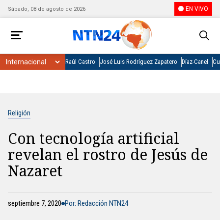
EN VIVO
Sábado, 08 de agosto de 2026
Raúl Castro
José Luis Rodríguez Zapatero
Díaz-Canel
Cu
Religión
Con tecnología artificial
revelan el rostro de Jesús de
Nazaret
septiembre 7, 2020
Por: Redacción NTN24