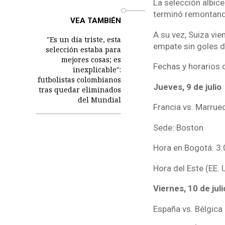
La selección albic
o
terminó remontando
VEA TAMBIÉN
A su vez, Suiza vie
"Es un día triste, esta
empate sin goles d
selección estaba para
mejores cosas; es
Fechas y horarios d
inexplicable":
futbolistas colombianos
Jueves, 9 de julio
tras quedar eliminados
del Mundial
Francia vs. Marrue
Sede: Boston
Hora en Bogotá: 3:
Hora del Este (EE. 
Viernes, 10 de juli
España vs. Bélgica