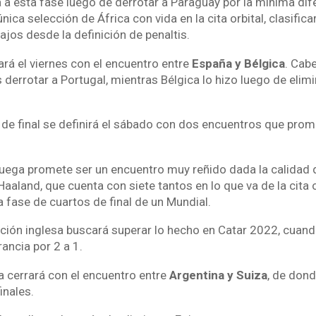
a a esta fase luego de derrotar a Paraguay por la mínima dif
nica selección de África con vida en la cita orbital, clasific
ajos desde la definición de penaltis.
ará el viernes con el encuentro entre
España y Bélgica
. Cabe
derrotar a Portugal, mientras Bélgica lo hizo luego de elim
 de final se definirá el sábado con dos encuentros que pro
ruega promete ser un encuentro muy reñido dada la calidad 
 Haaland, que cuenta con siete tantos en lo que va de la cita o
 fase de cuartos de final de un Mundial.
ección inglesa buscará superar lo hecho en Catar 2022, cuan
ancia por 2 a 1.
a cerrará con el encuentro entre
Argentina y Suiza
, de dond
inales.