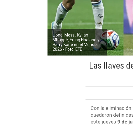
Lionel Messi, Kylian
Mbappé, Erling Haaland y
Harry Kane en el Mundial
2026 - Foto: EFE
Las llaves d
Con la eliminación 
quedaron definidas 
este jueves
9 de ju