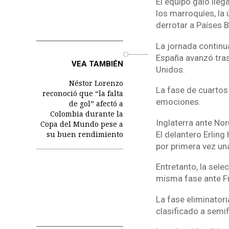
El equipo galo lleg
los marroquíes, la ú
derrotar a Países B
La jornada continu
o
España avanzó tras 
VEA TAMBIÉN
Unidos.
Néstor Lorenzo
La fase de cuartos
reconoció que “la falta
emociones.
de gol” afectó a
Colombia durante la
Inglaterra ante No
Copa del Mundo pese a
El delantero Erling
su buen rendimiento
por primera vez una
Entretanto, la sel
misma fase ante Fr
La fase eliminatori
clasificado a semif