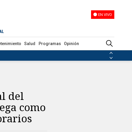
EN VIVO
EN VIVO
: fechas y horarios
AL
etenimiento
Salud
Programas
Opinión
ias de las FARC
ezuela
Nicolás Maduro
Disidencias de las FARC
 en Venezuela
Nicolás Maduro
l del
uega como
orarios