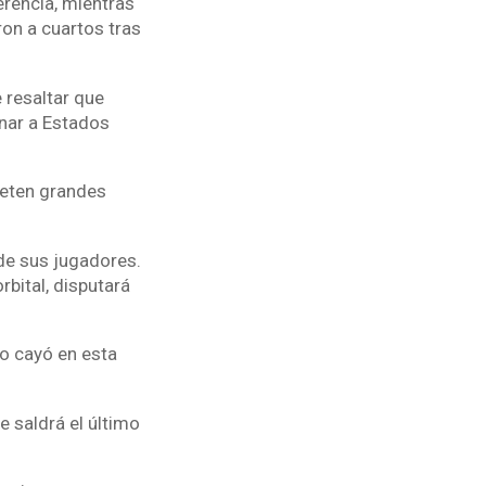
erencia, mientras
aron a cuartos tras
 resaltar que
inar a Estados
meten grandes
de sus jugadores.
rbital, disputará
do cayó en esta
e saldrá el último