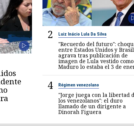
2
Luiz Inácio Lula Da Silva
"Recuerdo del futuro": choqu
entre Estados Unidos y Brasil
agrava tras publicación de
imagen de Lula vestido como
Maduro lo estaba el 3 de ene
nidos
idente
4
Régimen venezolano
mo
"Jorge juega con la libertad 
ura
los venezolanos": el duro
llamado de un dirigente a
Dinorah Figuera