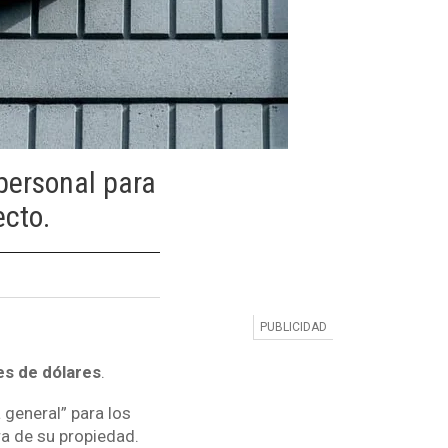
personal para
ecto.
es de dólares
.
 general” para los
ra de su propiedad.