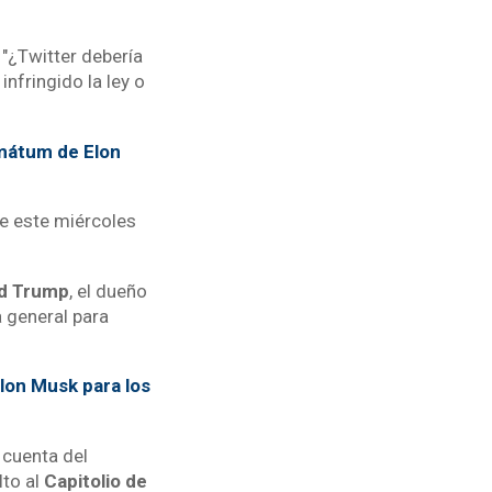
"¿Twitter debería
nfringido la ley o
imátum de Elon
de este miércoles
d Trump
, el dueño
 general para
Elon Musk para los
 cuenta del
lto al
Capitolio de