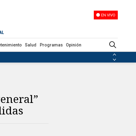
EN VIVO
EN VIVO
AL
etenimiento
Salud
Programas
Opinión
ias de las FARC
ezuela
Nicolás Maduro
Disidencias de las FARC
 en Venezuela
Nicolás Maduro
eneral”
didas