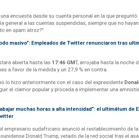
 una encuesta desde su cuenta personal en la que preguntó: 
a general a las cuentas suspendidas, siempre que no hayan i
ado en spam atroz?".
odo masivo”: Empleados de Twitter renunciaron tras ult
stará abierta hasta las
17:46 GM
T, arrojaba hasta la noche 
es a favor de la medida y un 27,9 % en contra.
o lo hizo anteriormente con el caso del expresidente
Donal
guir el clamor popular y proceda a implementar una amnistía
abajar muchas horas a alta intensidad”: el ultimátum de 
witter
el empresario sudafricano anunció el restablecimiento de la
ounidense Donald Trump, vetado de la red social tras el asa