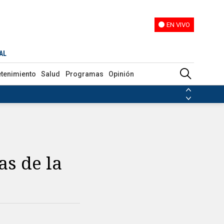
EN VIVO
EN VIVO
AL
etenimiento
Salud
Programas
Opinión
ias de las FARC
ezuela
Nicolás Maduro
Disidencias de las FARC
 en Venezuela
Nicolás Maduro
as de la