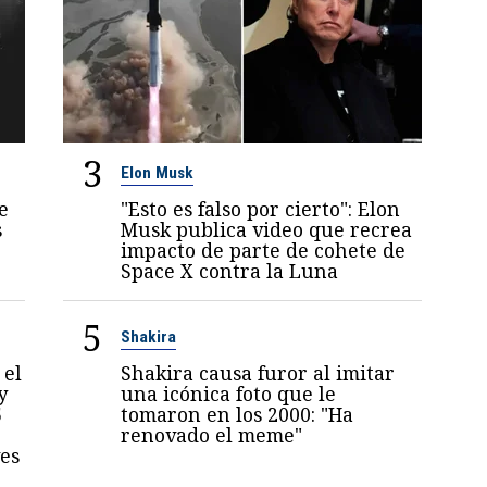
3
Elon Musk
e
"Esto es falso por cierto": Elon
s
Musk publica video que recrea
impacto de parte de cohete de
Space X contra la Luna
5
Shakira
 el
Shakira causa furor al imitar
y
una icónica foto que le
5
tomaron en los 2000: "Ha
renovado el meme"
es