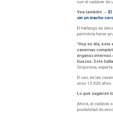
con el cadáver de u
Vea también →
El
sin un macho cer
El hallazgo es úni
permitiría hacer p
"Hoy en día, este 
cavernas completo
órganos internos e
huesos. Este hall
Grigorieva, experta
El oso de las caver
unos 15.000 años.
Lo que sugieren lo
Ahora, el cadaver 
posibilidad de enc