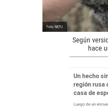
Foto: NEFU
Según versio
hace un
Un hecho si
región rusa 
casa de espe
Luego de un encuen