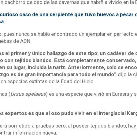
n cachorro de oso de las cavernas que habrñia vivido en la E
 curioso caso de una serpiente que tuvo huevos a pesar d
ca
co, pues nunca se había encontrado un ejemplar en perfecto 
ruebas de ADN.
es el primer y único hallazgo de este tipo: un cadáver de 
 con tejidos blandos. Está completamente conservado, 
n su lugar, incluida la nariz. Anteriormente, solo se enc
azgo es de gran importancia para todo el mundo"
, dijo la 
 en especies extintas de la Edad del Hielo.
nas (
Ursus spelaeus
) es una especie que vivió en Eurasia y 
s expertos es que el oso pudo vivir en el interglacial Kar
será sometido a pruebas pero, al poseer tejidos blandos, hay
ontrar información nueva.