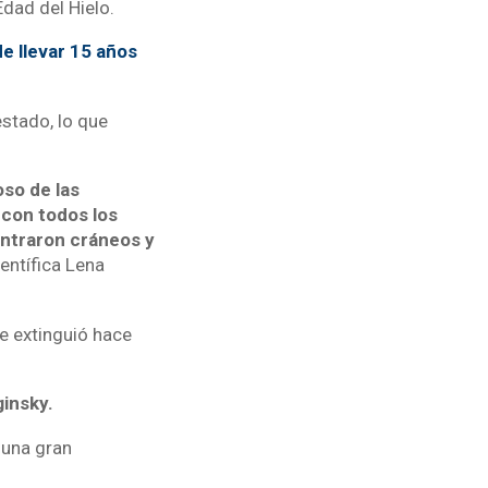
dad del Hielo.
e llevar 15 años
estado, lo que
oso de las
con todos los
ontraron cráneos y
científica Lena
se extinguió hace
ginsky.
 una gran