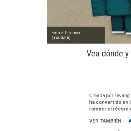
Foto referencia:
(Youtube)
Vea dónde y 
Creada por Hwang D
ha convertido en l
romper el récord 
VER TAMBIÉN →
A