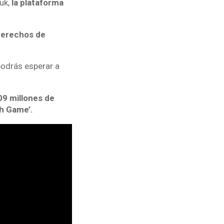
uk,
la plataforma
derechos de
 podrás esperar a
09 millones de
sh Game’.