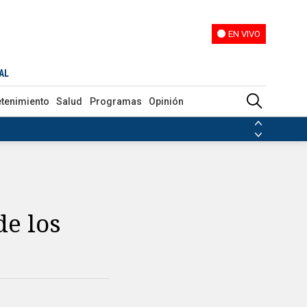
EN VIVO
EN VIVO
AL
etenimiento
Salud
Programas
Opinión
ias de las FARC
ezuela
Nicolás Maduro
Disidencias de las FARC
 en Venezuela
Nicolás Maduro
de los