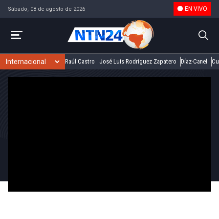
EN VIVO
Sábado, 08 de agosto de 2026
Raúl Castro
José Luis Rodríguez Zapatero
Díaz-Canel
Cu