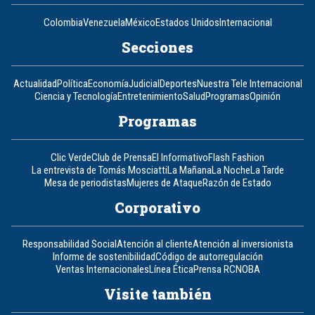
Colombia
Venezuela
México
Estados Unidos
Internacional
Secciones
Actualidad
Política
Economía
Judicial
Deportes
Nuestra Tele Internacional
Ciencia y Tecnología
Entretenimiento
Salud
Programas
Opinión
Programas
Clic Verde
Club de Prensa
El Informativo
Flash Fashion
La entrevista de Tomás Mosciatti
La Mañana
La Noche
La Tarde
Mesa de periodistas
Mujeres de Ataque
Razón de Estado
Corporativo
Responsabilidad Social
Atención al cliente
Atención al inversionista
Informe de sostenibilidad
Código de autorregulación
Ventas Internacionales
Línea Ética
Prensa RCN
OBA
Visite también