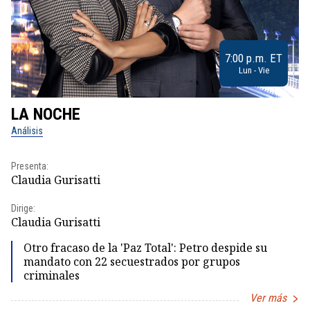
7:00 p.m. ET
Lun - Vie
LA NOCHE
L
Análisis
No
Presenta:
Pr
Claudia Gurisatti
Id
Dirige:
Dir
Claudia Gurisatti
Id
Otro fracaso de la 'Paz Total': Petro despide su
mandato con 22 secuestrados por grupos
criminales
Ver más