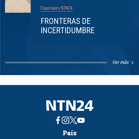
Especiales NTN24
FRONTERAS DE
INCERTIDUMBRE
Ver más
Item
1
of
8
País