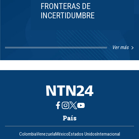
FRONTERAS DE
INCERTIDUMBRE
Ver más
Item
1
of
8
País
Colombia
Venezuela
México
Estados Unidos
Internacional