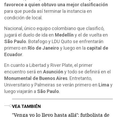
favorece a quien obtuvo una mejor clasificación
para que pueda así terminar la instancia en
condición de local.
Nacional, único equipo colombiano que clasificó,
jugará el duelo de ida en
Medellín
y el de vuelta en
São Paulo
. Botafogo y LDU Quito se enfrentarán
primero en
Río de Janeiro
y luego en la
capital de
Ecuador
.
En cuanto a Libertad y River Plate, el primer
encuentro será en
Asunción
y todo se definirá en el
Monumental de Buenos Aires
. Entretanto,
Universitario y Palmeiras se verán primero en
Lima
y
luego viajarán a
São Paulo
.
o
VEA TAMBIÉN
"Venga yo lo llevo hasta allá": futbolista de