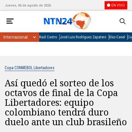
EN VIVO
Jueves, 06 de agosto de 2026
Raúl Castro
José Luis Rodríguez Zapatero
Díaz-Canel
Cu
Copa CONMEBOL Libertadores
Así quedó el sorteo de los
octavos de final de la Copa
Libertadores: equipo
colombiano tendrá duro
duelo ante un club brasileño