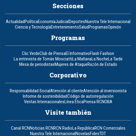
Secciones
Actualidad
Política
Economía
Judicial
Deportes
Nuestra Tele Internacional
Ciencia y Tecnología
Entretenimiento
Salud
Programas
Opinión
Programas
Clic Verde
Club de Prensa
El Informativo
Flash Fashion
La entrevista de Tomás Mosciatti
La Mañana
La Noche
La Tarde
Mesa de periodistas
Mujeres de Ataque
Razón de Estado
Corporativo
Responsabilidad Social
Atención al cliente
Atención al inversionista
Informe de sostenibilidad
Código de autorregulación
Ventas Internacionales
Línea Ética
Prensa RCN
OBA
Visite también
Canal RCN
Noticias RCN
RCN Radio
La República
RCN Comerciales
Nuestra Tele Internacional
Novelas
Fides
TDT