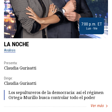
7:00 p.m. ET
Lun - Vie
LA NOCHE
L
Análisis
No
Presenta:
Pr
Claudia Gurisatti
Id
Dirige:
Dir
Claudia Gurisatti
Id
Los sepultureros de la democracia: así el régimen
Ortega-Murillo busca controlar todo el poder
Ver más
Item