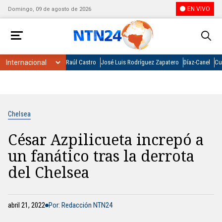
EN VIVO
Domingo, 09 de agosto de 2026
Raúl Castro
José Luis Rodríguez Zapatero
Díaz-Canel
Cu
Chelsea
César Azpilicueta increpó a
un fanático tras la derrota
del Chelsea
abril 21, 2022
Por: Redacción NTN24