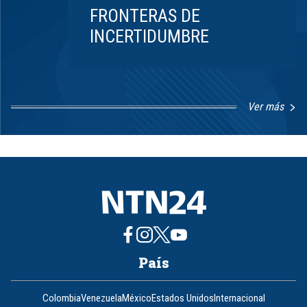
FRONTERAS DE
INCERTIDUMBRE
Ver más
Item
1
of
8
País
Colombia
Venezuela
México
Estados Unidos
Internacional