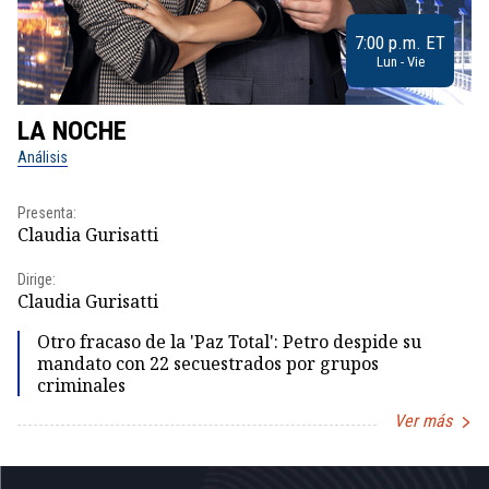
7:00 p.m. ET
Lun - Vie
LA NOCHE
L
Análisis
No
Presenta:
Pr
Claudia Gurisatti
Id
Dirige:
Dir
Claudia Gurisatti
Id
Otro fracaso de la 'Paz Total': Petro despide su
mandato con 22 secuestrados por grupos
criminales
Ver más
Item
1
of