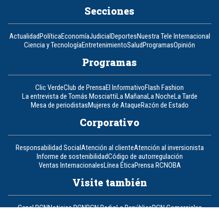
Secciones
Actualidad
Política
Economía
Judicial
Deportes
Nuestra Tele Internacional
Ciencia y Tecnología
Entretenimiento
Salud
Programas
Opinión
Programas
Clic Verde
Club de Prensa
El Informativo
Flash Fashion
La entrevista de Tomás Mosciatti
La Mañana
La Noche
La Tarde
Mesa de periodistas
Mujeres de Ataque
Razón de Estado
Corporativo
Responsabilidad Social
Atención al cliente
Atención al inversionista
Informe de sostenibilidad
Código de autorregulación
Ventas Internacionales
Línea Ética
Prensa RCN
OBA
Visite también
Canal RCN
Noticias RCN
RCN Radio
La República
RCN Comerciales
Nuestra Tele Internacional
Novelas
Fides
TDT