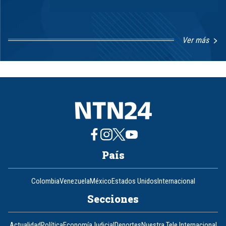
Ver más
Item
1
of
8
País
Colombia
Venezuela
México
Estados Unidos
Internacional
Secciones
Actualidad
Política
Economía
Judicial
Deportes
Nuestra Tele Internacional