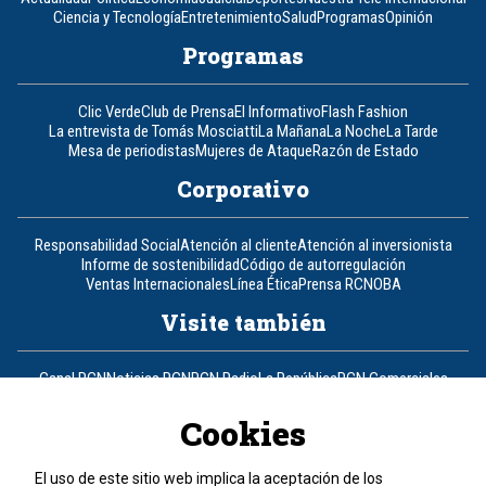
Ciencia y Tecnología
Entretenimiento
Salud
Programas
Opinión
Programas
Clic Verde
Club de Prensa
El Informativo
Flash Fashion
La entrevista de Tomás Mosciatti
La Mañana
La Noche
La Tarde
Mesa de periodistas
Mujeres de Ataque
Razón de Estado
Corporativo
Responsabilidad Social
Atención al cliente
Atención al inversionista
Informe de sostenibilidad
Código de autorregulación
Ventas Internacionales
Línea Ética
Prensa RCN
OBA
Visite también
Canal RCN
Noticias RCN
RCN Radio
La República
RCN Comerciales
Nuestra Tele Internacional
Novelas
Fides
TDT
Un producto de RCN Televisión
RCN Total
Cookies
Contáctenos
El uso de este sitio web implica la aceptación de los