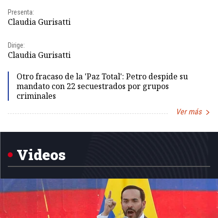
Pr
Presenta:
Id
Claudia Gurisatti
Dir
Dirige:
Id
Claudia Gurisatti
Otro fracaso de la 'Paz Total': Petro despide su
mandato con 22 secuestrados por grupos
criminales
Ver más
Item
1
of
5
Videos