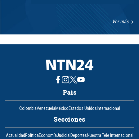
Ver más
Item
1
of
8
País
Colombia
Venezuela
México
Estados Unidos
Internacional
Secciones
Actualidad
Política
Economía
Judicial
Deportes
Nuestra Tele Internacional