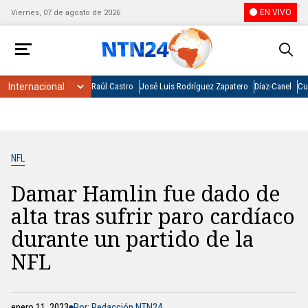
EN VIVO
Viernes, 07 de agosto de 2026
Raúl Castro
José Luis Rodríguez Zapatero
Díaz-Canel
Cu
NFL
Damar Hamlin fue dado de
alta tras sufrir paro cardíaco
durante un partido de la
NFL
enero 11, 2023
Por: Redacción NTN24