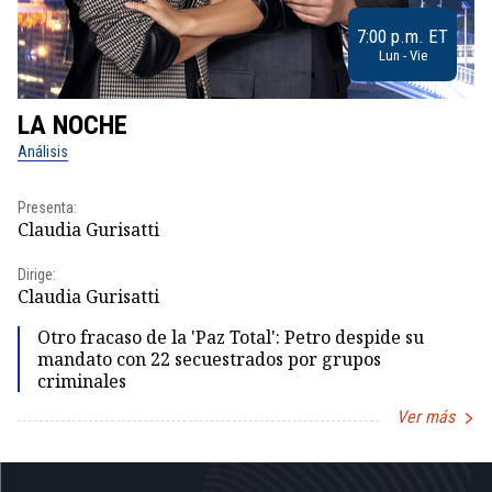
7:00 p.m. ET
Lun - Vie
LA NOCHE
L
Análisis
No
Presenta:
Pr
Claudia Gurisatti
Id
Dirige:
Dir
Claudia Gurisatti
Id
Otro fracaso de la 'Paz Total': Petro despide su
mandato con 22 secuestrados por grupos
criminales
Ver más
Item
1
of