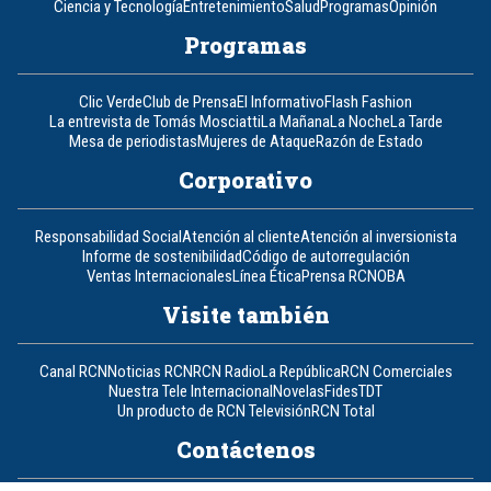
Ciencia y Tecnología
Entretenimiento
Salud
Programas
Opinión
Programas
Clic Verde
Club de Prensa
El Informativo
Flash Fashion
La entrevista de Tomás Mosciatti
La Mañana
La Noche
La Tarde
Mesa de periodistas
Mujeres de Ataque
Razón de Estado
Corporativo
Responsabilidad Social
Atención al cliente
Atención al inversionista
Informe de sostenibilidad
Código de autorregulación
Ventas Internacionales
Línea Ética
Prensa RCN
OBA
Visite también
Canal RCN
Noticias RCN
RCN Radio
La República
RCN Comerciales
Nuestra Tele Internacional
Novelas
Fides
TDT
Un producto de RCN Televisión
RCN Total
Contáctenos