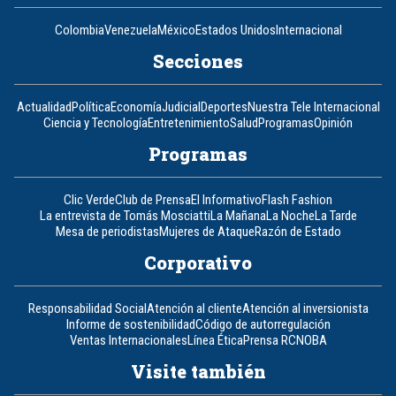
Colombia
Venezuela
México
Estados Unidos
Internacional
Secciones
Actualidad
Política
Economía
Judicial
Deportes
Nuestra Tele Internacional
Ciencia y Tecnología
Entretenimiento
Salud
Programas
Opinión
Programas
Clic Verde
Club de Prensa
El Informativo
Flash Fashion
La entrevista de Tomás Mosciatti
La Mañana
La Noche
La Tarde
Mesa de periodistas
Mujeres de Ataque
Razón de Estado
Corporativo
Responsabilidad Social
Atención al cliente
Atención al inversionista
Informe de sostenibilidad
Código de autorregulación
Ventas Internacionales
Línea Ética
Prensa RCN
OBA
Visite también