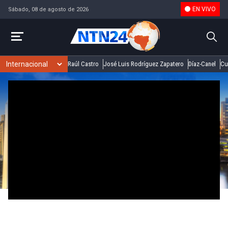
EN VIVO
Sábado, 08 de agosto de 2026
Raúl Castro
José Luis Rodríguez Zapatero
Díaz-Canel
Cu