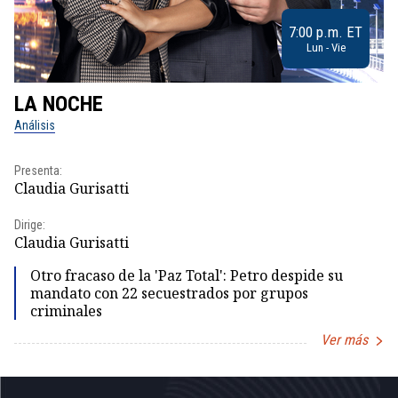
7:00 p.m. ET
Lun - Vie
LA NOCHE
L
Análisis
No
Presenta:
Pr
Claudia Gurisatti
Id
Dirige:
Dir
Claudia Gurisatti
Id
Otro fracaso de la 'Paz Total': Petro despide su
mandato con 22 secuestrados por grupos
criminales
Ver más
Item
1
of