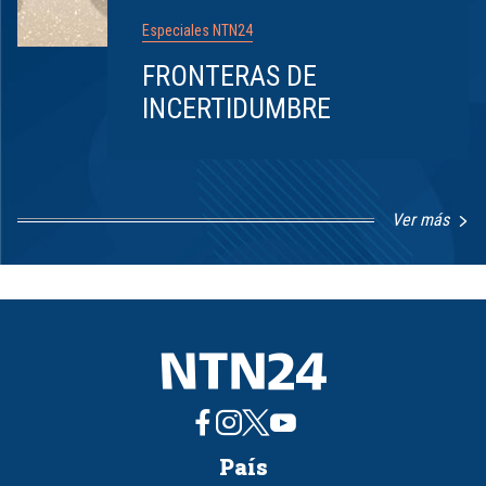
Especiales NTN24
FRONTERAS DE
INCERTIDUMBRE
Ver más
Item
1
of
8
País