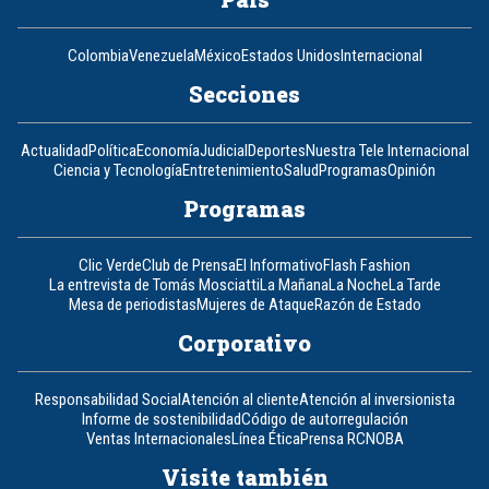
Colombia
Venezuela
México
Estados Unidos
Internacional
Secciones
Actualidad
Política
Economía
Judicial
Deportes
Nuestra Tele Internacional
Ciencia y Tecnología
Entretenimiento
Salud
Programas
Opinión
Programas
Clic Verde
Club de Prensa
El Informativo
Flash Fashion
La entrevista de Tomás Mosciatti
La Mañana
La Noche
La Tarde
Mesa de periodistas
Mujeres de Ataque
Razón de Estado
Corporativo
Responsabilidad Social
Atención al cliente
Atención al inversionista
Informe de sostenibilidad
Código de autorregulación
Ventas Internacionales
Línea Ética
Prensa RCN
OBA
Visite también