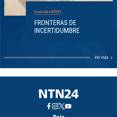
Especiales NTN24
FRONTERAS DE
INCERTIDUMBRE
Ver más
Item
1
of
8
País