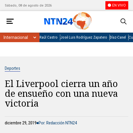
EN VIVO
Sábado, 08 de agosto de 2026
Raúl Castro
José Luis Rodríguez Zapatero
Díaz-Canel
Cu
Deportes
El Liverpool cierra un año
de ensueño con una nueva
victoria
diciembre 29, 2019
Por: Redacción NTN24