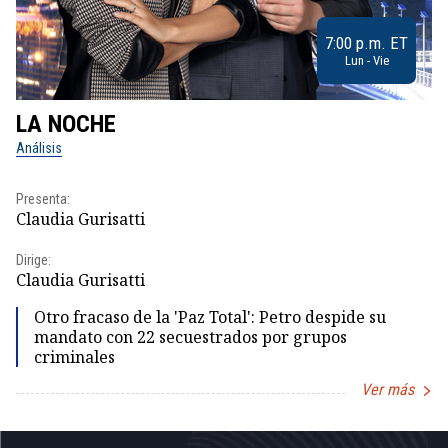
7:00 p.m. ET
Lun - Vie
LA NOCHE
L
Análisis
No
Presenta:
Pr
Claudia Gurisatti
Id
Dirige:
Dir
Claudia Gurisatti
Id
Otro fracaso de la 'Paz Total': Petro despide su
mandato con 22 secuestrados por grupos
criminales
Ver más
Item
1
of