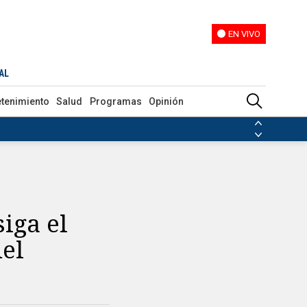
EN VIVO
EN VIVO
AL
etenimiento
Salud
Programas
Opinión
ias de las FARC
ezuela
Nicolás Maduro
Disidencias de las FARC
 en Venezuela
Nicolás Maduro
siga el
del