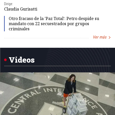
Dirige:
Dir
Claudia Gurisatti
Id
Otro fracaso de la 'Paz Total': Petro despide su
mandato con 22 secuestrados por grupos
criminales
Ver más
Item
1
of
5
Videos