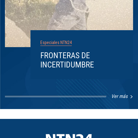
Especiales NTN24
FRONTERAS DE
INCERTIDUMBRE
Ver más
Item
1
of
8