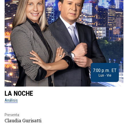
7:00 p.m. ET
Lun - Vie
LA NOCHE
L
Análisis
No
Presenta:
Pr
Claudia Gurisatti
Id