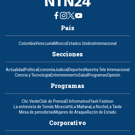
País
Colombia
Venezuela
México
Estados Unidos
Internacional
Secciones
Actualidad
Política
Economía
Judicial
Deportes
Nuestra Tele Internacional
Ciencia y Tecnología
Entretenimiento
Salud
Programas
Opinión
Programas
Clic Verde
Club de Prensa
El Informativo
Flash Fashion
La entrevista de Tomás Mosciatti
La Mañana
La Noche
La Tarde
Mesa de periodistas
Mujeres de Ataque
Razón de Estado
Corporativo