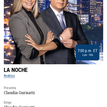
7:00 p.m. ET
Lun - Vie
LA NOCHE
L
Análisis
No
Presenta:
Pr
Claudia Gurisatti
Id
Dirige:
Dir