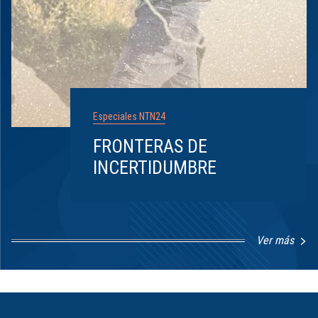
Especiales NTN24
FRONTERAS DE
INCERTIDUMBRE
Ver más
Item
1
of
8