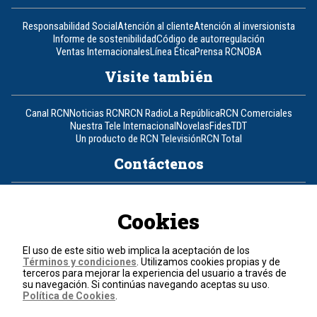
Responsabilidad Social
Atención al cliente
Atención al inversionista
Informe de sostenibilidad
Código de autorregulación
Ventas Internacionales
Línea Ética
Prensa RCN
OBA
Visite también
Canal RCN
Noticias RCN
RCN Radio
La República
RCN Comerciales
Nuestra Tele Internacional
Novelas
Fides
TDT
Un producto de RCN Televisión
RCN Total
Contáctenos
Teléfono
+57 (601) 426 92 92
Cookies
Política de datos personales
Política de cookies
El uso de este sitio web implica la aceptación de los
Términos y condiciones
Términos y condiciones
. Utilizamos cookies propias y de
terceros para mejorar la experiencia del usuario a través de
su navegación. Si continúas navegando aceptas su uso.
© 2026, RCN Medios.
Política de Cookies
.
Todos los derechos reservados.
Organización Ardila Lülle - www.oal.com.co