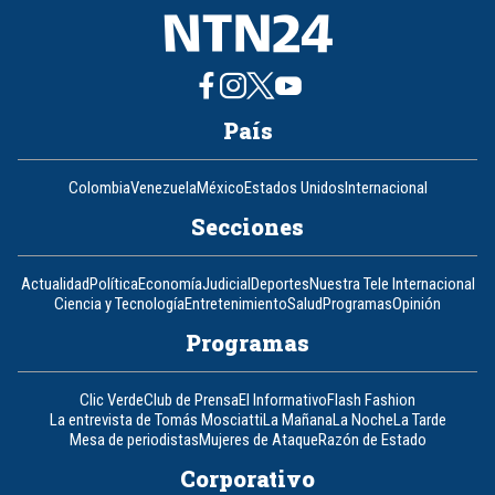
País
Colombia
Venezuela
México
Estados Unidos
Internacional
Secciones
Actualidad
Política
Economía
Judicial
Deportes
Nuestra Tele Internacional
Ciencia y Tecnología
Entretenimiento
Salud
Programas
Opinión
Programas
Clic Verde
Club de Prensa
El Informativo
Flash Fashion
La entrevista de Tomás Mosciatti
La Mañana
La Noche
La Tarde
Mesa de periodistas
Mujeres de Ataque
Razón de Estado
Corporativo