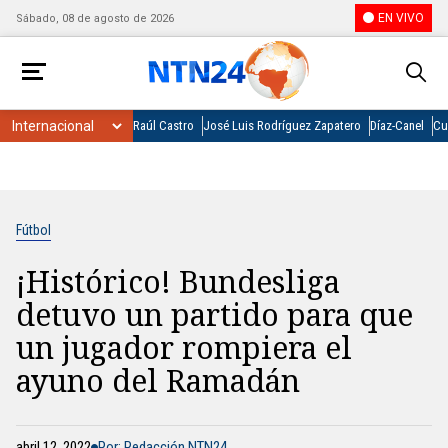
EN VIVO
Sábado, 08 de agosto de 2026
Raúl Castro
José Luis Rodríguez Zapatero
Díaz-Canel
Cu
Fútbol
¡Histórico! Bundesliga
detuvo un partido para que
un jugador rompiera el
ayuno del Ramadán
abril 12, 2022
Por: Redacción NTN24