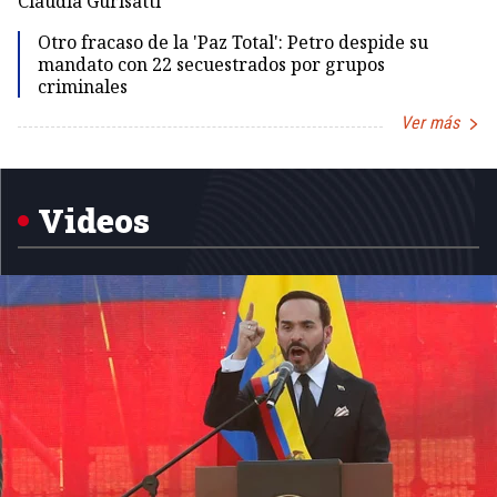
Claudia Gurisatti
Id
Otro fracaso de la 'Paz Total': Petro despide su
mandato con 22 secuestrados por grupos
criminales
Ver más
Item
1
of
5
Videos