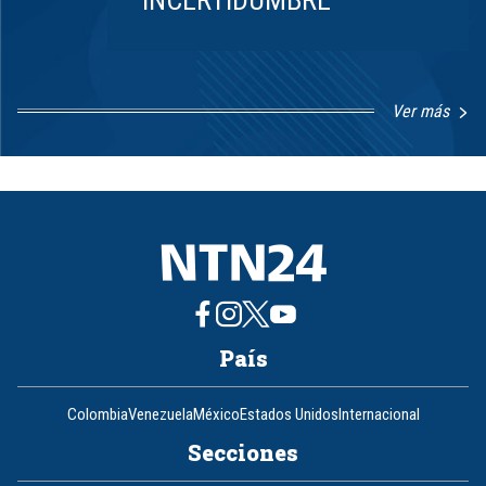
Ver más
Item
1
of
8
País
Colombia
Venezuela
México
Estados Unidos
Internacional
Secciones