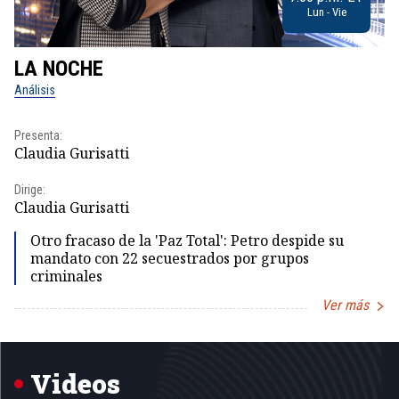
Lun - Vie
LA NOCHE
L
Análisis
No
Presenta:
Pr
Claudia Gurisatti
Id
Dirige:
Dir
Claudia Gurisatti
Id
Otro fracaso de la 'Paz Total': Petro despide su
mandato con 22 secuestrados por grupos
criminales
Ver más
Item
1
of
5
Videos