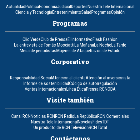
Actualidad
Política
Economía
Judicial
Deportes
Nuestra Tele Internacional
Ciencia y Tecnología
Entretenimiento
Salud
Programas
Opinión
Programas
Clic Verde
Club de Prensa
El Informativo
Flash Fashion
La entrevista de Tomás Mosciatti
La Mañana
La Noche
La Tarde
Mesa de periodistas
Mujeres de Ataque
Razón de Estado
Corporativo
Responsabilidad Social
Atención al cliente
Atención al inversionista
Informe de sostenibilidad
Código de autorregulación
Ventas Internacionales
Línea Ética
Prensa RCN
OBA
Visite también
Canal RCN
Noticias RCN
RCN Radio
La República
RCN Comerciales
Nuestra Tele Internacional
Novelas
Fides
TDT
Un producto de RCN Televisión
RCN Total
Contáctenos