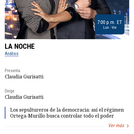
7:00 p.m. ET
Lun - Vie
LA NOCHE
L
Análisis
No
Presenta:
Pr
Claudia Gurisatti
Id
Dirige:
Dir
Claudia Gurisatti
Id
Los sepultureros de la democracia: así el régimen
Ortega-Murillo busca controlar todo el poder
Ver más
Item