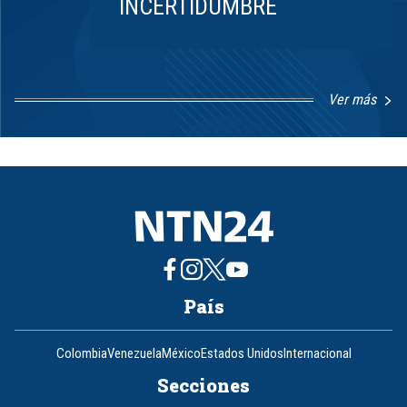
INCERTIDUMBRE
Ver más
Item
1
of
8
País
Colombia
Venezuela
México
Estados Unidos
Internacional
Secciones