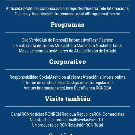
Actualidad
Política
Economía
Judicial
Deportes
Nuestra Tele Internacional
Ciencia y Tecnología
Entretenimiento
Salud
Programas
Opinión
Programas
Clic Verde
Club de Prensa
El Informativo
Flash Fashion
La entrevista de Tomás Mosciatti
La Mañana
La Noche
La Tarde
Mesa de periodistas
Mujeres de Ataque
Razón de Estado
Corporativo
Responsabilidad Social
Atención al cliente
Atención al inversionista
Informe de sostenibilidad
Código de autorregulación
Ventas Internacionales
Línea Ética
Prensa RCN
OBA
Visite también
Canal RCN
Noticias RCN
RCN Radio
La República
RCN Comerciales
Nuestra Tele Internacional
Novelas
Fides
TDT
Un producto de RCN Televisión
RCN Total