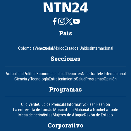
País
Colombia
Venezuela
México
Estados Unidos
Internacional
Secciones
Actualidad
Política
Economía
Judicial
Deportes
Nuestra Tele Internacional
Ciencia y Tecnología
Entretenimiento
Salud
Programas
Opinión
Programas
Clic Verde
Club de Prensa
El Informativo
Flash Fashion
La entrevista de Tomás Mosciatti
La Mañana
La Noche
La Tarde
Mesa de periodistas
Mujeres de Ataque
Razón de Estado
Corporativo