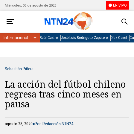
EN VIVO
Miércoles, 05 de agosto de 2026
Raúl Castro
José Luis Rodríguez Zapatero
Díaz-Canel
Cu
Sebastián Piñera
La acción del fútbol chileno
regresa tras cinco meses en
pausa
agosto 28, 2020
Por: Redacción NTN24