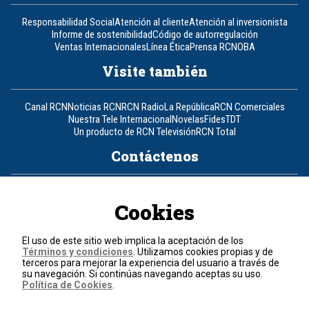
Responsabilidad Social
Atención al cliente
Atención al inversionista
Informe de sostenibilidad
Código de autorregulación
Ventas Internacionales
Línea Ética
Prensa RCN
OBA
Visite también
Canal RCN
Noticias RCN
RCN Radio
La República
RCN Comerciales
Nuestra Tele Internacional
Novelas
Fides
TDT
Un producto de RCN Televisión
RCN Total
Contáctenos
Teléfono
+57 (601) 426 92 92
Cookies
Política de datos personales
Política de cookies
El uso de este sitio web implica la aceptación de los
Términos y condiciones
Términos y condiciones
. Utilizamos cookies propias y de
terceros para mejorar la experiencia del usuario a través de
su navegación. Si continúas navegando aceptas su uso.
© 2026, RCN Medios.
Política de Cookies
.
Todos los derechos reservados.
Organización Ardila Lülle - www.oal.com.co