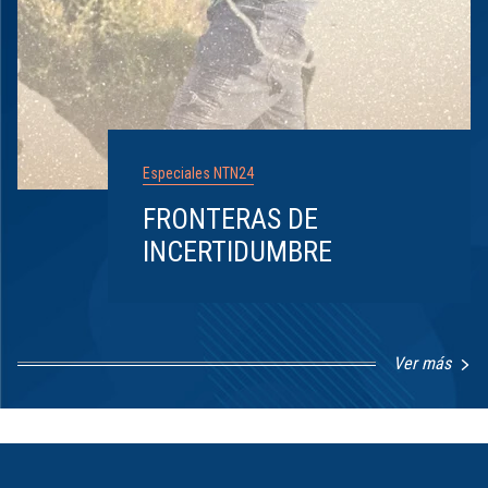
Especiales NTN24
FRONTERAS DE
INCERTIDUMBRE
Ver más
Item
1
of
8