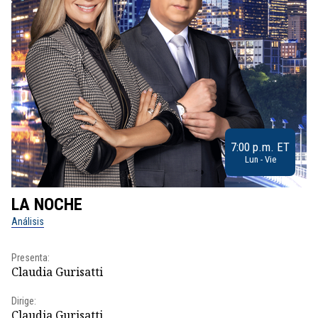
7:00 p.m. ET
Lun - Vie
LA NOCHE
L
Análisis
No
Presenta:
Pr
Claudia Gurisatti
Id
Dirige:
Dir
Claudia Gurisatti
Id