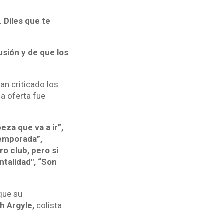
 Diles que te
lusión y de que los
an criticado los
la oferta fue
eza que va a ir”,
temporada”,
o club, pero si
ntalidad", “Son
que su
h Argyle,
colista