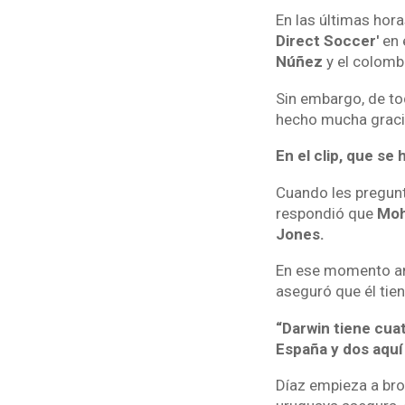
En las últimas hora
Direct Soccer'
en e
Núñez
y el colom
Sin embargo, de tod
hecho mucha gracia
En el clip, que se
Cuando les pregunt
respondió que
Moh
Jones.
En ese momento am
aseguró que él tie
“Darwin tiene cua
España y dos aquí 
Díaz empieza a br