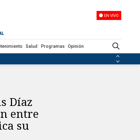
EN VIVO
EN VIVO
: “eso explica su mentalidad”
AL
etenimiento
Salud
Programas
Opinión
ias de las FARC
ezuela
Nicolás Maduro
Disidencias de las FARC
 en Venezuela
Nicolás Maduro
s Díaz
en entre
ica su