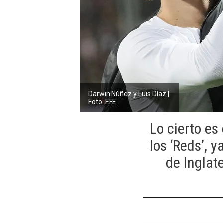
Darwin Nùñez y Luis Díaz |
Foto: EFE
Lo cierto es
los ‘Reds’, 
de Inglate