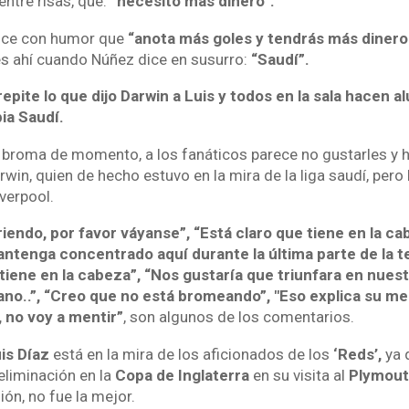
ntre risas, que:
“necesito más dinero”.
dice con humor que
“anota más goles y tendrás más dinero.
s ahí cuando Núñez dice en susurro:
“Saudí”.
repite lo que dijo Darwin a Luis y todos en la sala hacen a
ia Saudí.
 broma de momento, a los fanáticos parece no gustarles y h
in, quien de hecho estuvo en la mira de la liga saudí, pero 
verpool.
endo, por favor váyanse”, “Está claro que tiene en la cab
ntenga concentrado aquí durante la última parte de la 
tiene en la cabeza”, “Nos gustaría que triunfara en nuestr
ano..”, “Creo que no está bromeando”, "Eso explica su me
 no voy a mentir”
, son algunos de los comentarios.
is Díaz
está en la mira de los aficionados de los
‘Reds’,
ya 
 eliminación en la
Copa de Inglaterra
en su visita al
Plymout
ión, no fue la mejor.