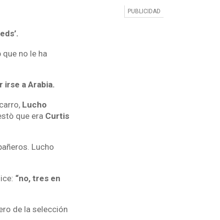
eds’.
 que no le ha
 irse a Arabia.
carro,
Lucho
stò que era
Curtis
pañeros. Lucho
dice:
“no, tres en
lero de la selección