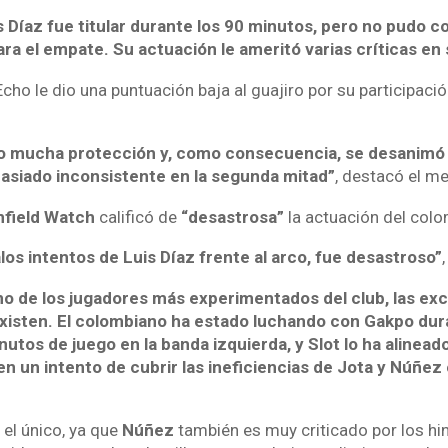
 Díaz fue titular durante los 90 minutos, pero no pudo c
ra el empate. Su actuación le ameritó varias críticas en 
 Echo le dio una puntuación baja al guajiro por su participació
 dio mucha protección y, como consecuencia, se desanimó
asiado inconsistente en la segunda mitad”
, destacó el me
nfield Watch
calificó de
“desastrosa”
la actuación del colo
os intentos de Luis Díaz frente al arco, fue desastroso”
uno de los jugadores más experimentados del club, las ex
isten. El colombiano ha estado luchando con Gakpo dura
utos de juego en la banda izquierda, y Slot lo ha aline
n un intento de cubrir las ineficiencias de Jota y Núñez
 el único, ya que
Núñez
también es muy criticado por los hi