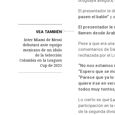
uruguaya asegura, e
El presentador le 
pasen el balón”
y e
El presentador le 
o
VEA TAMBIÉN
llamen desde Arab
Inter Miami de Messi
Pese a que era una
debutará ante equipo
comentarios de Darw
mexicano de un ídolo
de la Selección
rechazada por el Li
Colombia en la Leagues
Cup de 2025
“No nos estamos ri
“Espero que se ma
“Parece que ya lo 
quiere irse en ver
todos muy tontos,
Lo cierto es que
Lu
participación en la
de la segunda divis