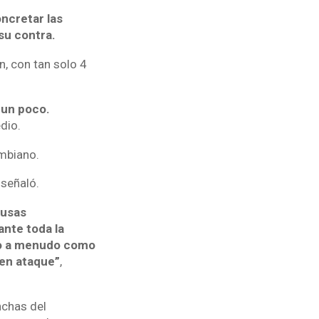
oncretar las
su contra.
n, con tan solo 4
 un poco.
dio.
mbiano.
, señaló.
cusas
nte toda la
ado a menudo como
 en ataque”
,
nchas del