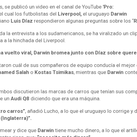
s, se publicó un video en el canal de YouTube
'Pro:
l cual los futbolistas del
Liverpool,
el uruguayo
Darwin
biano
Luis Díaz
respondieron algunas preguntas sobre los
‘R
a la entrevista a los sudamericanos, se ha viralizado un clip
 a la hinchada del Liverpool.
 ha vuelto viral, Darwin bromea junto con Díaz sobre querer
aron cuál de sus compañeros de equipo conducía el mejor 
amed Salah
o
Kostas Tsimikas
, mientras que
Darwin
conte
bos discutieron las marcas de carros que tenían sus com
ne un
Audi Q8
diciendo que era una máquina.
tro carros”
, añadió Lucho, a lo que el uruguayo lo corrige y 
(Inglaterra)”.
omear y dice que
Darwin
tiene mucho dinero, a lo que el artil