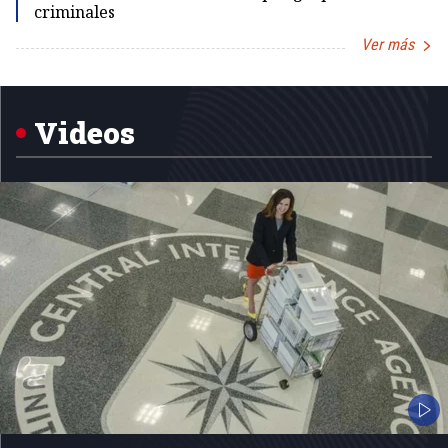
criminales
Ver más
Item
1
of
5
Videos