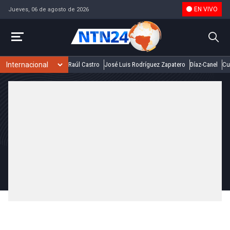
EN VIVO
Jueves, 06 de agosto de 2026
Raúl Castro
José Luis Rodríguez Zapatero
Díaz-Canel
Cu