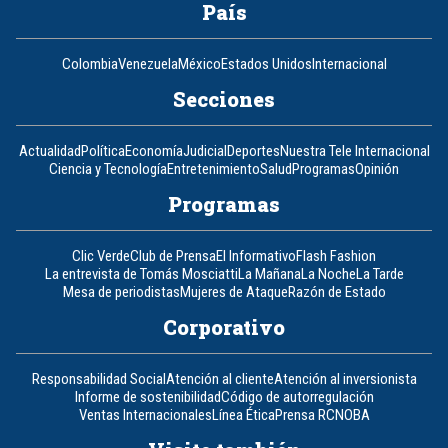
País
Colombia
Venezuela
México
Estados Unidos
Internacional
Secciones
Actualidad
Política
Economía
Judicial
Deportes
Nuestra Tele Internacional
Ciencia y Tecnología
Entretenimiento
Salud
Programas
Opinión
Programas
Clic Verde
Club de Prensa
El Informativo
Flash Fashion
La entrevista de Tomás Mosciatti
La Mañana
La Noche
La Tarde
Mesa de periodistas
Mujeres de Ataque
Razón de Estado
Corporativo
Responsabilidad Social
Atención al cliente
Atención al inversionista
Informe de sostenibilidad
Código de autorregulación
Ventas Internacionales
Línea Ética
Prensa RCN
OBA