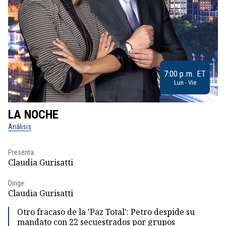
7:00 p.m. ET
Lun - Vie
LA NOCHE
L
Análisis
No
Presenta:
Pr
Claudia Gurisatti
Id
Dirige:
Dir
Claudia Gurisatti
Id
Otro fracaso de la 'Paz Total': Petro despide su
mandato con 22 secuestrados por grupos