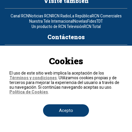
Visite también
Canal RCN
Noticias RCN
RCN Radio
La República
RCN Comerciales
Nuestra Tele Internacional
Novelas
Fides
TDT
Un producto de RCN Televisión
RCN Total
Contáctenos
Teléfono
+57 (601) 426 92 92
Cookies
Política de datos personales
Política de cookies
El uso de este sitio web implica la aceptación de los
Términos y condiciones
Términos y condiciones
. Utilizamos cookies propias y de
terceros para mejorar la experiencia del usuario a través de
su navegación. Si continúas navegando aceptas su uso.
© 2026, RCN Medios.
Política de Cookies
.
Todos los derechos reservados.
Organización Ardila Lülle - www.oal.com.co
Acepto