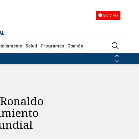
EN VIVO
EN VIVO
ortugal en el Mundial 2026
AL
etenimiento
Salud
Programas
Opinión
ias de las FARC
ezuela
Nicolás Maduro
Disidencias de las FARC
 en Venezuela
Nicolás Maduro
o Ronaldo
dimiento
Mundial