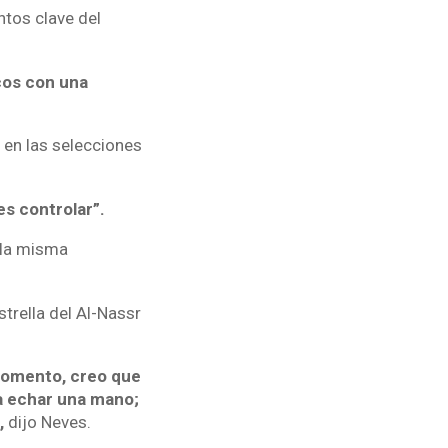
ntos clave del
icos con una
 en las selecciones
s controlar”.
e la misma
trella del Al-Nassr
momento, creo que
a echar una mano;
,
dijo Neves.