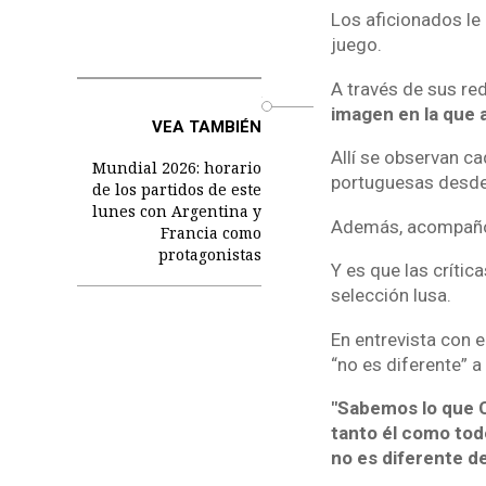
Los aficionados le
juego.
A través de sus re
o
imagen en la que 
VEA TAMBIÉN
Allí se observan c
Mundial 2026: horario
portuguesas desde 
de los partidos de este
lunes con Argentina y
Además, acompañó 
Francia como
protagonistas
Y es que las crític
selección lusa.
En entrevista con 
“no es diferente” a
"Sabemos lo que C
tanto él como to
no es diferente d